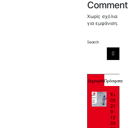
Comment
Χωρίς σχόλια
για εμφάνιση.
Search
Αναζήτηση
για:
Δημοφιλή
Πρόσφατα
Έκθεση
ΟΙΚΟΔ
2025:
9-
12
Οκτωβρ