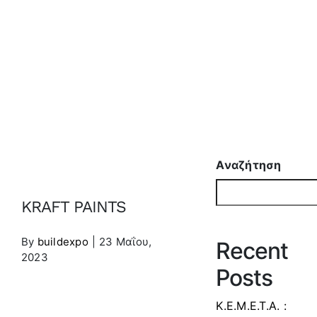
KRAFT PAINTS
Αναζήτηση
KRAFT PAINTS
By
buildexpo
|
23 Μαΐου,
Recent
2023
Posts
Κ.Ε.Μ.Ε.Τ.Α. :