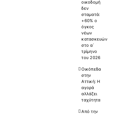
οικοδομή
δεν
σταματά:
+60% ο
όγκος
νέων
κατασκευών
στο α΄
τρίμηνο
του 2026
Οικόπεδα
στην
Αττική: Η
αγορά
αλλάζει
ταχύτητα
Από την