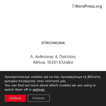
WordPress.org
ΕΠΙΚΟΙΝΩΝΙΑ
Λ. Ανθούσας 4, Παλλήνη
Αθήνα, 15351 Ελλάδα
info@texpo.gr
Χρησιμοποιούμε cookies για να σας προσφέρουμε τη βέλτιστη
211 180 1801
εμπειρία πλοήγησης στον ιστότοπό μας.
You can find out more about which cookies we are using or
switch them off in
settings
.
Αποδοχή
Ρυθμίσεις
SITE MAP