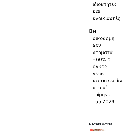
ιδιοκτήτες
και
ενοικιαστές
Η
οικοδομή
δεν
σταματά:
+60% ο
όγκος
νέων
κατασκευών
στο α΄
τρίμηνο
του 2026
Recent Works