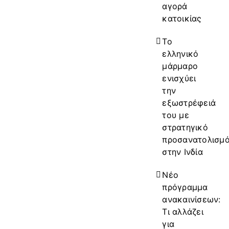
αγορά
κατοικίας
Το
ελληνικό
μάρμαρο
ενισχύει
την
εξωστρέφειά
του με
στρατηγικό
προσανατολισμ
στην Ινδία
Νέο
πρόγραμμα
ανακαινίσεων:
Τι αλλάζει
για