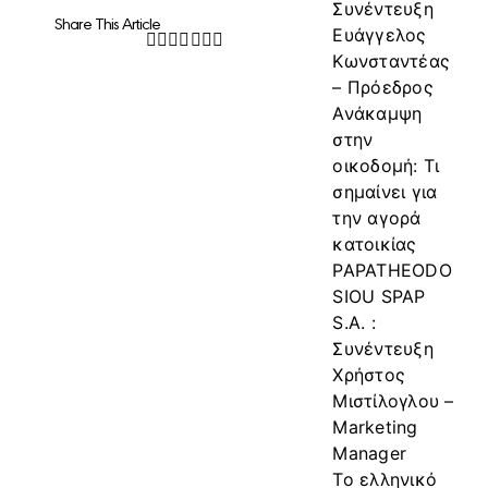
Συνέντευξη
Share This Article
Ευάγγελος
Facebook
Twitter
LinkedIn
WhatsApp
Tumblr
Pinterest
Email
Κωνσταντέας
– Πρόεδρος
Ανάκαμψη
στην
οικοδομή: Τι
σημαίνει για
την αγορά
κατοικίας
PAPATHEODO
SIOU SPAP
S.A. :
Συνέντευξη
Χρήστος
Μιστίλογλου –
Marketing
Manager
Το ελληνικό