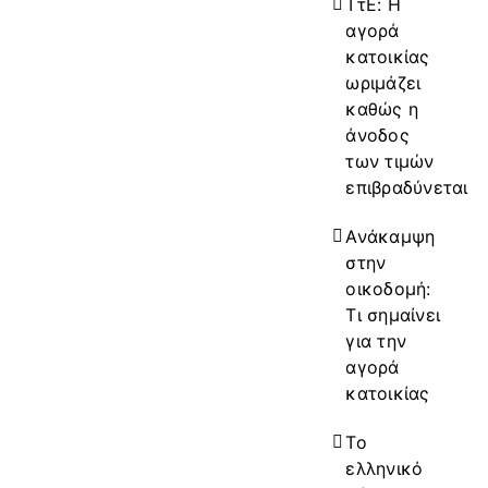
ΤτΕ: Η
αγορά
κατοικίας
ωριμάζει
καθώς η
άνοδος
των τιμών
επιβραδύνεται
Ανάκαμψη
στην
οικοδομή:
Τι σημαίνει
για την
αγορά
κατοικίας
Το
ελληνικό