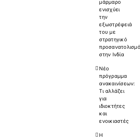
μάρμαρο
ενισχύει
την
εξωστρέφειά
του με
στρατηγικό
προσανατολισμ
στην Ινδία
Νέο
πρόγραμμα
ανακαινίσεων:
Τι αλλάζει
για
ιδιοκτήτες
και
ενοικιαστές
Η