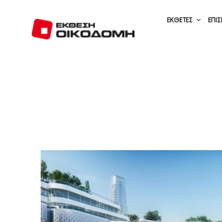
Μετάβαση
στο
ΕΚΘΕΤΕΣ
ΕΠΙΣ
περιεχόμενο
α