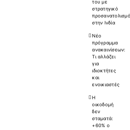
του με
στρατηγικό
προσανατολισμ
στην Ινδία
Νέο
πρόγραμμα
ανακαινίσεων:
Τι αλλάζει
για
ιδιοκτήτες
και
ενοικιαστές
Η
οικοδομή
δεν
σταματά:
+60% ο