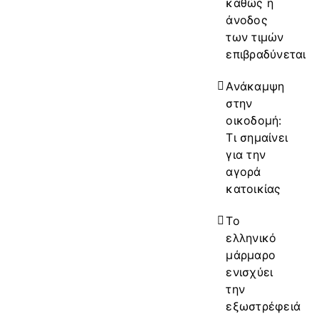
καθώς η
άνοδος
των τιμών
επιβραδύνεται
Ανάκαμψη
στην
οικοδομή:
Τι σημαίνει
για την
αγορά
κατοικίας
Το
ελληνικό
μάρμαρο
ενισχύει
την
εξωστρέφειά