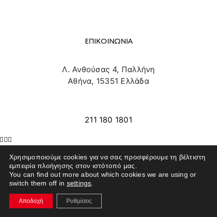
ΕΠΙΚΟΙΝΩΝΙΑ
Λ. Ανθούσας 4, Παλλήνη
Αθήνα, 15351 Ελλάδα
info@texpo.gr
211 180 1801
Χρησιμοποιούμε cookies για να σας προσφέρουμε τη βέλτιστη
SITE MAP
εμπειρία πλοήγησης στον ιστότοπό μας.
You can find out more about which cookies we are using or
switch them off in
settings
.
ΕΚΘΕΤΕΣ
ΕΠΙΣΚΕΠΤΕΣ
Αποδοχή
Ρυθμίσεις
ΕΚΔΗΛΩΣΕΙΣ