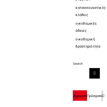
κατασκευαστικός
κλάδος
οικοδομικές
άδειες
οικοδομική
δραστηριότητα
Search
Αναζήτηση
για:
Σ
Δημοφιλή
Πρόσφατα