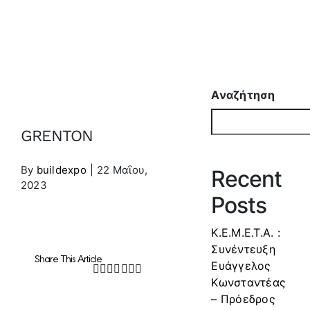
Αναζήτηση
GRENTON
By
buildexpo
|
22 Μαΐου,
Recent
2023
Posts
Κ.Ε.Μ.Ε.Τ.Α. :
Συνέντευξη
Share This Article
Ευάγγελος
Facebook
Twitter
LinkedIn
WhatsApp
Tumblr
Pinterest
Email
Κωνσταντέας
– Πρόεδρος