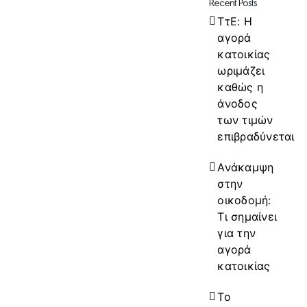
Recent Posts
ΤτΕ: Η
αγορά
κατοικίας
ωριμάζει
καθώς η
άνοδος
των τιμών
επιβραδύνεται
Ανάκαμψη
στην
οικοδομή:
Τι σημαίνει
για την
αγορά
κατοικίας
Το