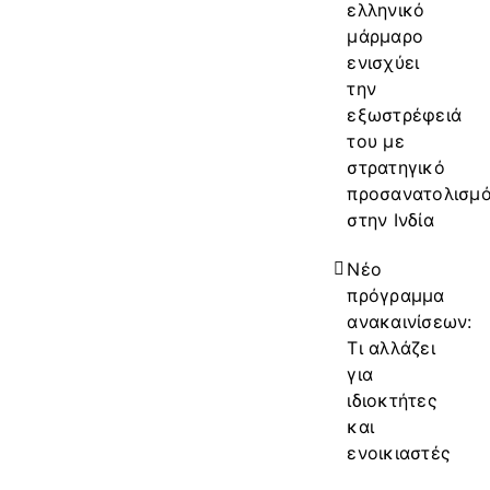
ελληνικό
μάρμαρο
ενισχύει
την
εξωστρέφειά
του με
στρατηγικό
προσανατολισμ
στην Ινδία
Νέο
πρόγραμμα
ανακαινίσεων:
Τι αλλάζει
για
ιδιοκτήτες
και
ενοικιαστές