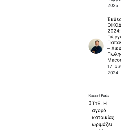
2025
Έκθεση
ΟΙΚΟΔΟΜ
2024: κ.
Γιώργος
Παπαγεω
– Διευθυν
Πωλήσεω
Macon
17 Ιουνίου
2024
Recent Posts
ΤτΕ: Η
αγορά
κατοικίας
ωριμάζει