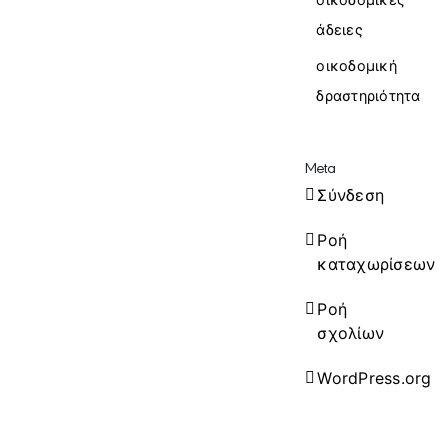
άδειες
οικοδομική
δραστηριότητα
Meta
Σύνδεση
Ροή
καταχωρίσεων
Ροή
σχολίων
WordPress.org