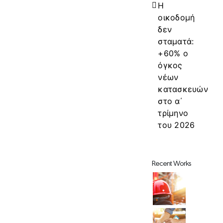
Η
οικοδομή
δεν
σταματά:
+60% ο
όγκος
νέων
κατασκευών
στο α΄
τρίμηνο
του 2026
Recent Works