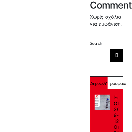
Comment
Χωρίς σχόλια
για εμφάνιση.
Search
Αναζήτηση
για:
Δημοφιλή
Πρόσφατα
Έκθεση
ΟΙΚΟΔ
2025:
9-
12
Οκτωβρ