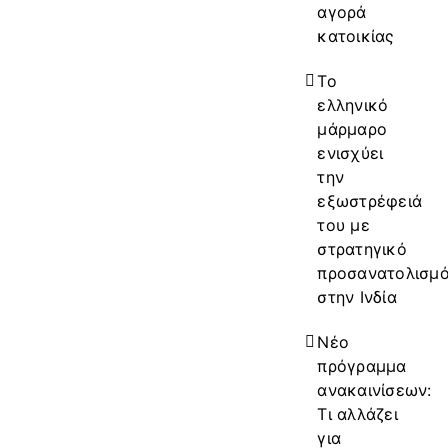
αγορά
κατοικίας
Το
ελληνικό
μάρμαρο
ενισχύει
την
εξωστρέφειά
του με
στρατηγικό
προσανατολισμ
στην Ινδία
Νέο
πρόγραμμα
ανακαινίσεων:
Τι αλλάζει
για