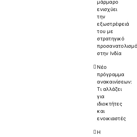
μάρμαρο
ενισχύει
την
εξωστρέφειά
του με
στρατηγικό
προσανατολισμ
στην Ινδία
Νέο
πρόγραμμα
ανακαινίσεων:
Τι αλλάζει
για
ιδιοκτήτες
και
ενοικιαστές
Η