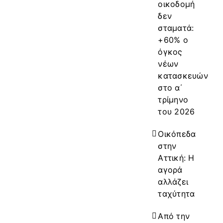
οικοδομή
δεν
σταματά:
+60% ο
όγκος
νέων
κατασκευών
στο α΄
τρίμηνο
του 2026
Οικόπεδα
στην
Αττική: Η
αγορά
αλλάζει
ταχύτητα
Από την