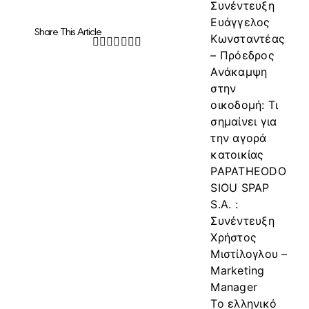
Συνέντευξη
Ευάγγελος
Share This Article
Κωνσταντέας
Facebook
Twitter
LinkedIn
WhatsApp
Tumblr
Pinterest
Email
– Πρόεδρος
Ανάκαμψη
στην
οικοδομή: Τι
σημαίνει για
την αγορά
κατοικίας
PAPATHEODO
SIOU SPAP
S.A. :
Συνέντευξη
Χρήστος
Μιστίλογλου –
Marketing
Manager
Το ελληνικό