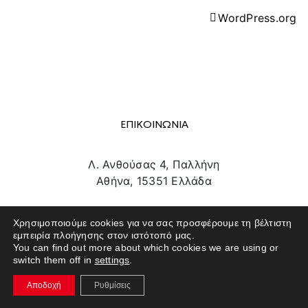
WordPress.org
ΕΠΙΚΟΙΝΩΝΙΑ
Λ. Ανθούσας 4, Παλλήνη
Αθήνα, 15351 Ελλάδα
info@texpo.gr
Χρησιμοποιούμε cookies για να σας προσφέρουμε τη βέλτιστη
211 180 1801
εμπειρία πλοήγησης στον ιστότοπό μας.
You can find out more about which cookies we are using or
switch them off in
settings
.
Αποδοχή
Ρυθμίσεις
SITE MAP