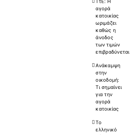
ΤτΕ: Η
αγορά
κατοικίας
ωριμάζει
καθώς η
άνοδος
των τιμών
επιβραδύνεται
Ανάκαμψη
στην
οικοδομή:
Τι σημαίνει
για την
αγορά
κατοικίας
Το
ελληνικό