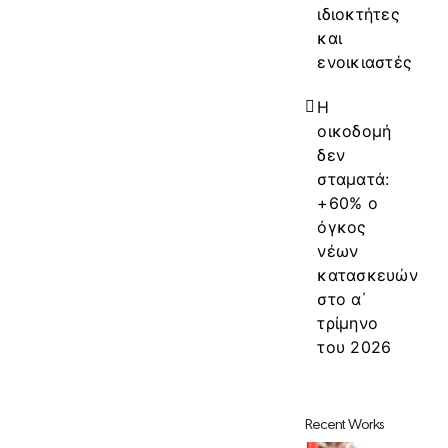
ιδιοκτήτες
και
ενοικιαστές
Η
οικοδομή
δεν
σταματά:
+60% ο
όγκος
νέων
κατασκευών
στο α΄
τρίμηνο
του 2026
Recent Works