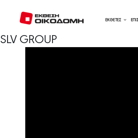
Μετάβαση
στο
περιεχόμενο
ΕΚΘΕΤΕΣ
ΕΠΙ
SLV GROUP
Προβολή
μεγαλύτερης
εικόνας