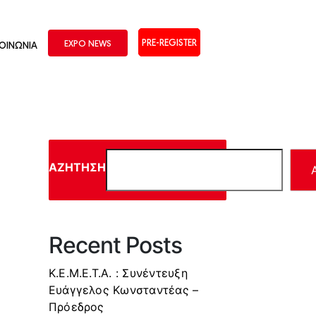
PRE-REGISTER
EXPO NEWS
ΚΟΙΝΩΝΙΑ
ΑΝΑΖΉΤΗΣΗ
Recent Posts
Κ.Ε.Μ.Ε.Τ.Α. : Συνέντευξη
Ευάγγελος Κωνσταντέας –
Πρόεδρος