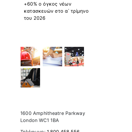
+60% ο όγκος νέων
κατασκευών στο α΄ τρίμηνο
του 2026
Recent Works
Contact Info
1600 Amphitheatre Parkway
London WC1 1BA
Τηλέφωνο:
1.800.458.556