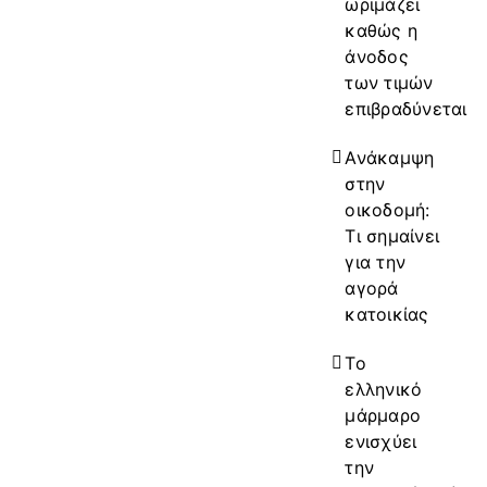
ωριμάζει
καθώς η
άνοδος
των τιμών
επιβραδύνεται
Ανάκαμψη
στην
οικοδομή:
Τι σημαίνει
για την
αγορά
κατοικίας
Το
ελληνικό
μάρμαρο
ενισχύει
την