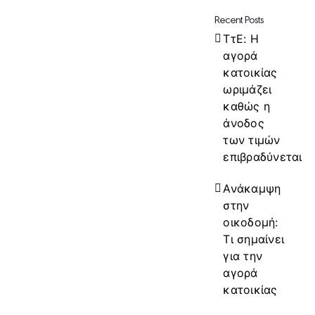
Recent Posts
ΤτΕ: Η
αγορά
κατοικίας
ωριμάζει
καθώς η
άνοδος
των τιμών
επιβραδύνεται
Ανάκαμψη
στην
οικοδομή:
Τι σημαίνει
για την
αγορά
κατοικίας