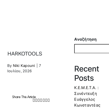
Αναζήτηση
HARKOTOOLS
By
Niki Kapouni
|
7
Recent
Ιουλίου, 2026
Posts
Κ.Ε.Μ.Ε.Τ.Α. :
Συνέντευξη
Share This Article
Ευάγγελος
Facebook
Twitter
LinkedIn
WhatsApp
Tumblr
Pinterest
Email
Κωνσταντέας