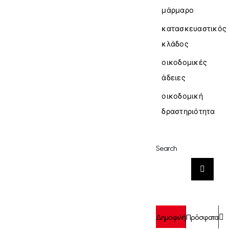
μάρμαρο
κατασκευαστικός
κλάδος
οικοδομικές
άδειες
οικοδομική
δραστηριότητα
Search
Αναζήτηση
για:
Σ
Δημοφιλή
Πρόσφατα