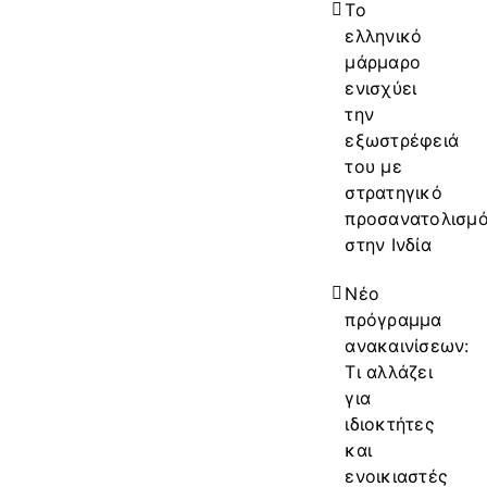
Το
ελληνικό
μάρμαρο
ενισχύει
την
εξωστρέφειά
του με
στρατηγικό
προσανατολισμ
στην Ινδία
Νέο
πρόγραμμα
ανακαινίσεων:
Τι αλλάζει
για
ιδιοκτήτες
και
ενοικιαστές