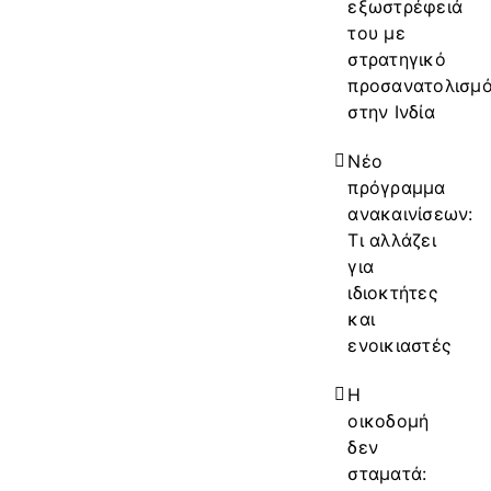
εξωστρέφειά
του με
στρατηγικό
προσανατολισμ
στην Ινδία
Νέο
πρόγραμμα
ανακαινίσεων:
Τι αλλάζει
για
ιδιοκτήτες
και
ενοικιαστές
Η
οικοδομή
δεν
σταματά: