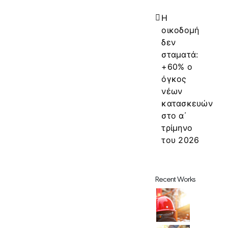
Η
οικοδομή
δεν
σταματά:
+60% ο
όγκος
νέων
κατασκευών
στο α΄
τρίμηνο
του 2026
Recent Works