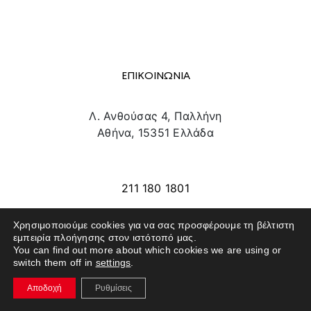
ΕΠΙΚΟΙΝΩΝΙΑ
Λ. Ανθούσας 4, Παλλήνη
Αθήνα, 15351 Ελλάδα
info@texpo.gr
211 180 1801
Χρησιμοποιούμε cookies για να σας προσφέρουμε τη βέλτιστη
εμπειρία πλοήγησης στον ιστότοπό μας.
SITE MAP
You can find out more about which cookies we are using or
switch them off in
settings
.
ΕΚΘΕΤΕΣ
Αποδοχή
Ρυθμίσεις
ΕΠΙΣΚΕΠΤΕΣ