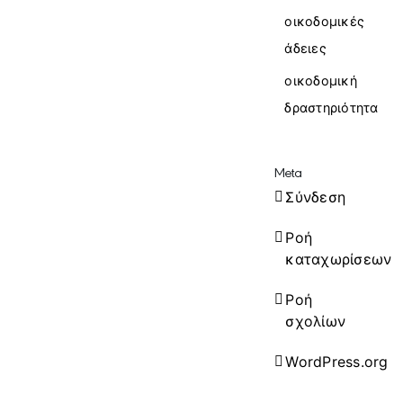
οικοδομικές
άδειες
οικοδομική
δραστηριότητα
Meta
Σύνδεση
Ροή
καταχωρίσεων
Ροή
σχολίων
WordPress.org