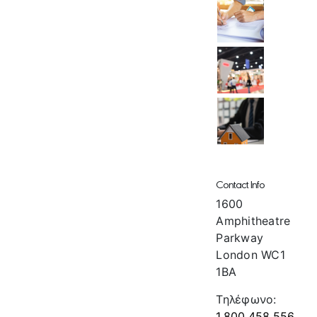
Contact Info
1600
Amphitheatre
Parkway
London WC1
1BA
Τηλέφωνο:
1.800.458.556