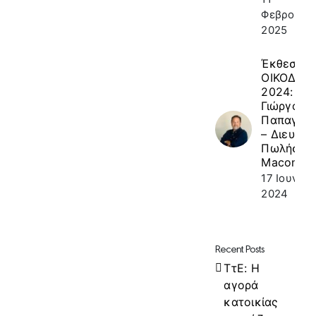
Φεβρουαρί
2025
Έκθεση
ΟΙΚΟΔΟΜ
2024: κ.
Γιώργος
Παπαγεω
– Διευθυν
Πωλήσεω
Macon
17 Ιουνίου
2024
Recent Posts
ΤτΕ: Η
αγορά
κατοικίας