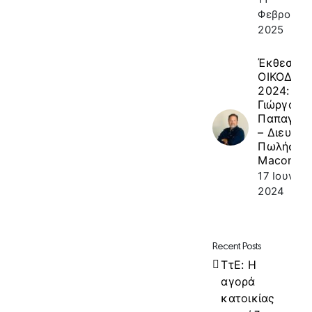
Φεβρουαρί
2025
Έκθεση
ΟΙΚΟΔΟΜ
2024: κ.
Γιώργος
Παπαγεω
– Διευθυν
Πωλήσεω
Macon
17 Ιουνίου
2024
Recent Posts
ΤτΕ: Η
αγορά
κατοικίας