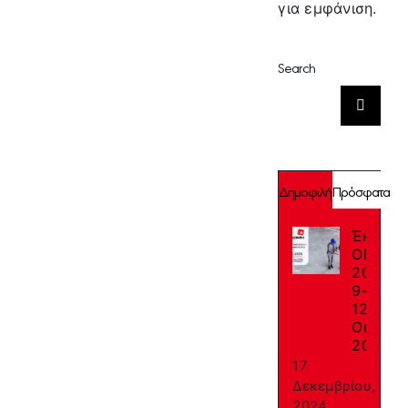
για εμφάνιση.
Search
Αναζήτηση
για:
Δημοφιλή
Πρόσφατα
Έκθεση
ΟΙΚΟΔ
2025:
9-
12
Οκτωβρ
2025
17
Δεκεμβρίου,
2024