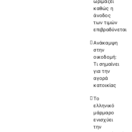
ωριμάζει
καθώς η
άνοδος
των τιμών
επιβραδύνεται
Ανάκαμψη
στην
οικοδομή:
Τι σημαίνει
για την
αγορά
κατοικίας
Το
ελληνικό
μάρμαρο
ενισχύει
την