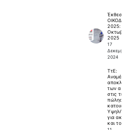
Έκθεση
ΟΙΚΟΔΟΜ
2025: 9-1
Οκτωβρίο
2025
17
Δεκεμβρίο
2024
ΤτΕ:
Αναμένετ
αποκλιμ
των αυξή
στις τιμέ
πώλησης
κατοικιών
Υψηλή ζή
για ακίνη
και το 20
11