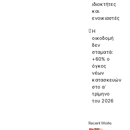
ιδιοκτήτες
και
ενοικιαστές
Η
οικοδομή
δεν
σταματά:
+60% ο
όγκος
νέων
κατασκευών
στο α΄
τρίμηνο
του 2026
Recent Works