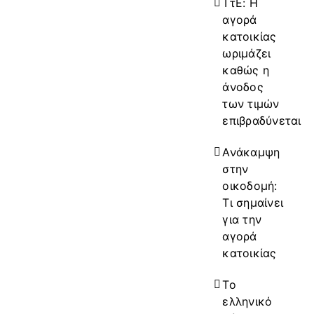
ΤτΕ: Η
αγορά
κατοικίας
ωριμάζει
καθώς η
άνοδος
των τιμών
επιβραδύνεται
Ανάκαμψη
στην
οικοδομή:
Τι σημαίνει
για την
αγορά
κατοικίας
Το
ελληνικό