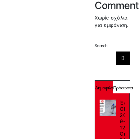
Comment
Χωρίς σχόλια
για εμφάνιση.
Search
Αναζήτηση
για:
Δημοφιλή
Πρόσφατα
Έκθεση
ΟΙΚΟΔ
2025:
9-
12
Οκτωβρ