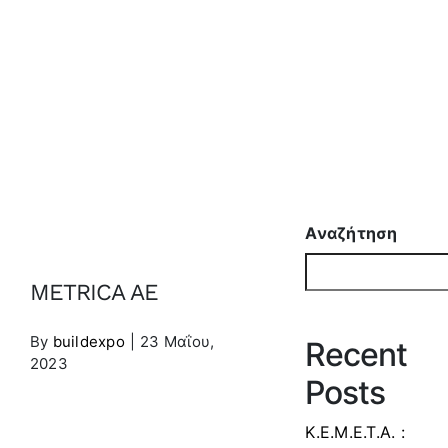
METRICA AE
Αναζήτηση
METRICA AE
By
buildexpo
|
23 Μαΐου,
Recent
2023
Posts
Κ.Ε.Μ.Ε.Τ.Α. :