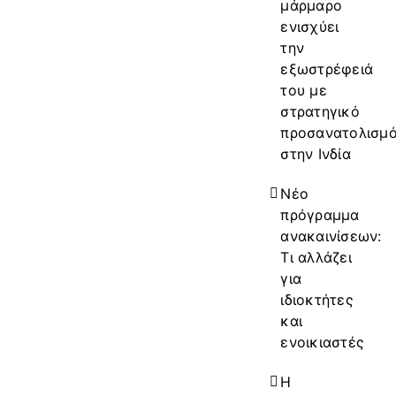
μάρμαρο
ενισχύει
την
εξωστρέφειά
του με
στρατηγικό
προσανατολισμ
στην Ινδία
Νέο
πρόγραμμα
ανακαινίσεων:
Τι αλλάζει
για
ιδιοκτήτες
και
ενοικιαστές
Η