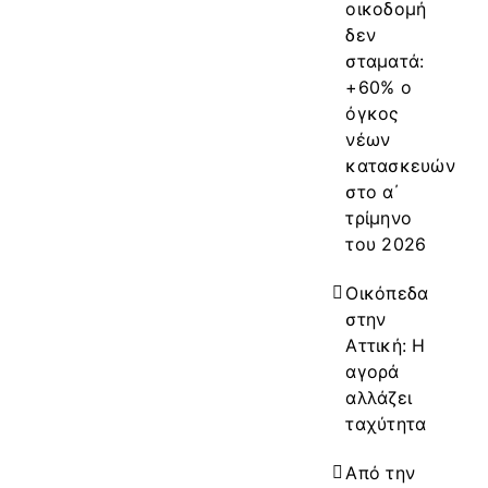
οικοδομή
δεν
σταματά:
+60% ο
όγκος
νέων
κατασκευών
στο α΄
τρίμηνο
του 2026
Οικόπεδα
στην
Αττική: Η
αγορά
αλλάζει
ταχύτητα
Από την