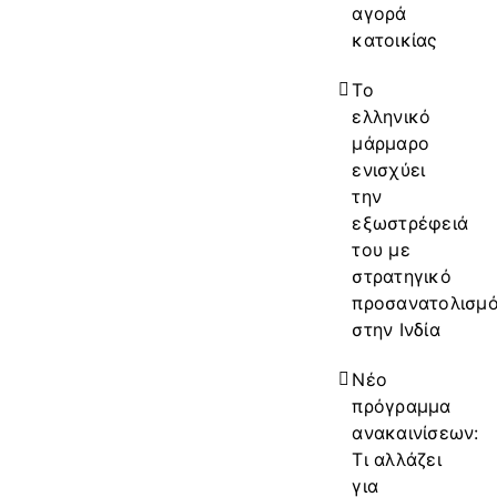
αγορά
κατοικίας
Το
ελληνικό
μάρμαρο
ενισχύει
την
εξωστρέφειά
του με
στρατηγικό
προσανατολισμ
στην Ινδία
Νέο
πρόγραμμα
ανακαινίσεων:
Τι αλλάζει
για