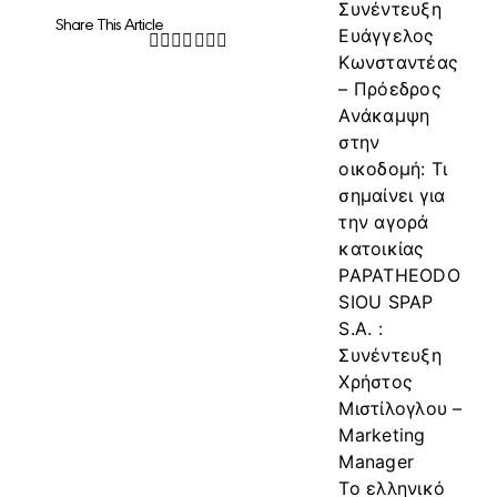
Συνέντευξη
Share This Article
Ευάγγελος
Facebook
Twitter
LinkedIn
WhatsApp
Tumblr
Pinterest
Email
Κωνσταντέας
– Πρόεδρος
Ανάκαμψη
στην
οικοδομή: Τι
σημαίνει για
την αγορά
κατοικίας
PAPATHEODO
SIOU SPAP
S.A. :
Συνέντευξη
Χρήστος
Μιστίλογλου –
Marketing
Manager
Το ελληνικό