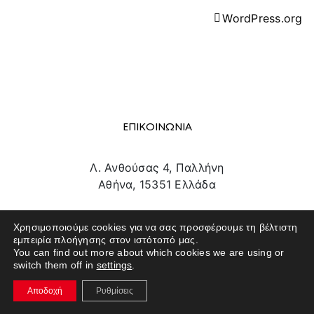
WordPress.org
ΕΠΙΚΟΙΝΩΝΙΑ
Λ. Ανθούσας 4, Παλλήνη
Αθήνα, 15351 Ελλάδα
info@texpo.gr
Χρησιμοποιούμε cookies για να σας προσφέρουμε τη βέλτιστη
211 180 1801
εμπειρία πλοήγησης στον ιστότοπό μας.
You can find out more about which cookies we are using or
switch them off in
settings
.
Αποδοχή
Ρυθμίσεις
SITE MAP