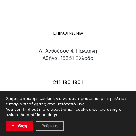
ΕΠΙΚΟΙΝΩΝΙΑ
Λ. Ανθούσας 4, Παλλήνη
Αθήνα, 15351 Ελλάδα
info@texpo.gr
211 180 1801
Χρησιμοποιούμε cookies για να σας προσφέρουμε τη βέλτιστη
εμπειρία πλοήγησης στον ιστότοπό μας.
SITE MAP
You can find out more about which cookies we are using or
switch them off in
settings
.
ΕΚΘΕΤΕΣ
Αποδοχή
Ρυθμίσεις
ΕΠΙΣΚΕΠΤΕΣ