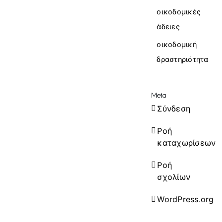
οικοδομικές
άδειες
οικοδομική
δραστηριότητα
Meta
Σύνδεση
Ροή
καταχωρίσεων
Ροή
σχολίων
WordPress.org