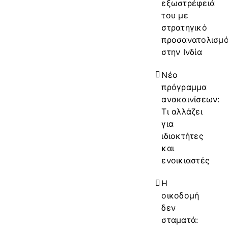
εξωστρέφειά
του με
στρατηγικό
προσανατολισμ
στην Ινδία
Νέο
πρόγραμμα
ανακαινίσεων:
Τι αλλάζει
για
ιδιοκτήτες
και
ενοικιαστές
Η
οικοδομή
δεν
σταματά: