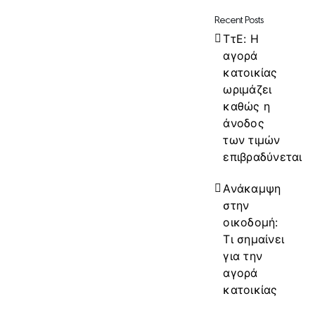
Recent Posts
ΤτΕ: Η
αγορά
κατοικίας
ωριμάζει
καθώς η
άνοδος
των τιμών
επιβραδύνεται
Ανάκαμψη
στην
οικοδομή:
Τι σημαίνει
για την
αγορά
κατοικίας