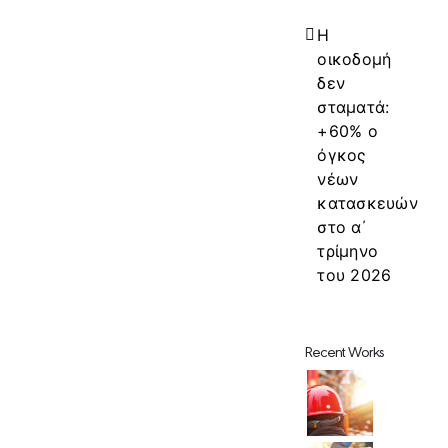
Η
οικοδομή
δεν
σταματά:
+60% ο
όγκος
νέων
κατασκευών
στο α΄
τρίμηνο
του 2026
Recent Works