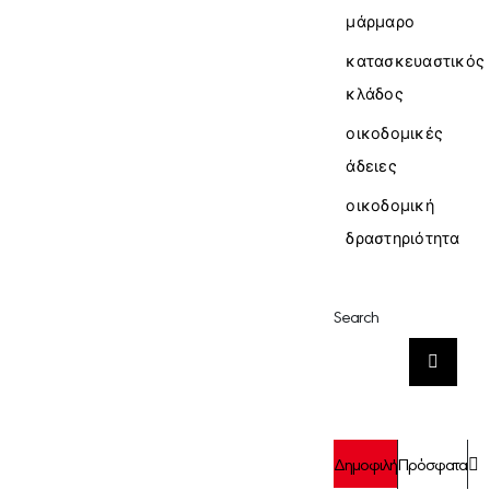
μάρμαρο
κατασκευαστικός
κλάδος
οικοδομικές
άδειες
οικοδομική
δραστηριότητα
Search
Αναζήτηση
για:
Σ
Δημοφιλή
Πρόσφατα