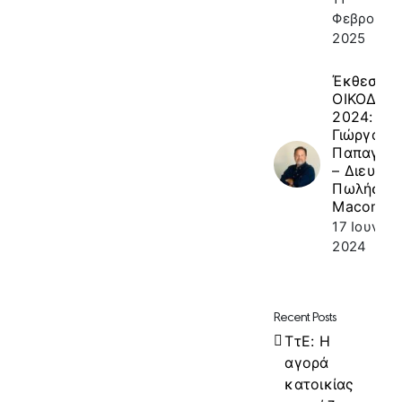
Φεβρουαρί
2025
Έκθεση
ΟΙΚΟΔΟΜ
2024: κ.
Γιώργος
Παπαγεω
– Διευθυν
Πωλήσεω
Macon
17 Ιουνίου
2024
Recent Posts
ΤτΕ: Η
αγορά
κατοικίας