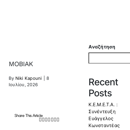
Αναζήτηση
MOBIAK
By
Niki Kapouni
|
8
Recent
Ιουλίου, 2026
Posts
Κ.Ε.Μ.Ε.Τ.Α. :
Συνέντευξη
Share This Article
Ευάγγελος
Facebook
Twitter
LinkedIn
WhatsApp
Tumblr
Pinterest
Email
Κωνσταντέας