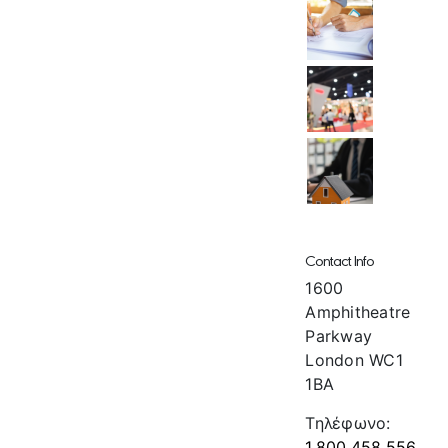
Contact Info
1600
Amphitheatre
Parkway
London WC1
1BA
Τηλέφωνο:
1.800.458.556