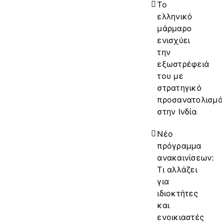
Το
ελληνικό
μάρμαρο
ενισχύει
την
εξωστρέφειά
του με
στρατηγικό
προσανατολισμ
στην Ινδία
Νέο
πρόγραμμα
ανακαινίσεων:
Τι αλλάζει
για
ιδιοκτήτες
και
ενοικιαστές