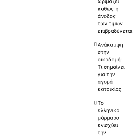
ωριμάζει
καθώς η
άνοδος
των τιμών
επιβραδύνεται
Ανάκαμψη
στην
οικοδομή:
Τι σημαίνει
για την
αγορά
κατοικίας
Το
ελληνικό
μάρμαρο
ενισχύει
την