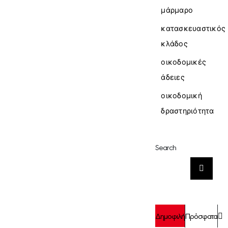
μάρμαρο
κατασκευαστικός
κλάδος
οικοδομικές
άδειες
οικοδομική
δραστηριότητα
Search
Αναζήτηση
για:
Σ
Δημοφιλή
Πρόσφατα