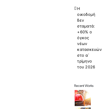
Η
οικοδομή
δεν
σταματά:
+60% ο
όγκος
νέων
κατασκευών
στο α΄
τρίμηνο
του 2026
Recent Works