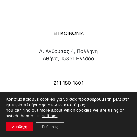
ΕΠΙΚΟΙΝΩΝΙΑ
Λ. Ανθούσας 4, Παλλήνη
Αθήνα, 15351 Ελλάδα
info@texpo.gr
211 180 1801
Χρησιμοποιούμε cookies για να σας προσφέρουμε τη βέλτιστη
εμπειρία πλοήγησης στον ιστότοπό μας.
SITE MAP
You can find out more about which cookies we are using or
switch them off in
settings
.
ΕΚΘΕΤΕΣ
Αποδοχή
Ρυθμίσεις
ΕΠΙΣΚΕΠΤΕΣ