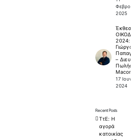
Φεβρουαρί
2025
Έκθεση
ΟΙΚΟΔΟΜ
2024: κ.
Γιώργος
Παπαγεω
– Διευθυν
Πωλήσεω
Macon
17 Ιουνίου
2024
Recent Posts
ΤτΕ: Η
αγορά
κατοικίας