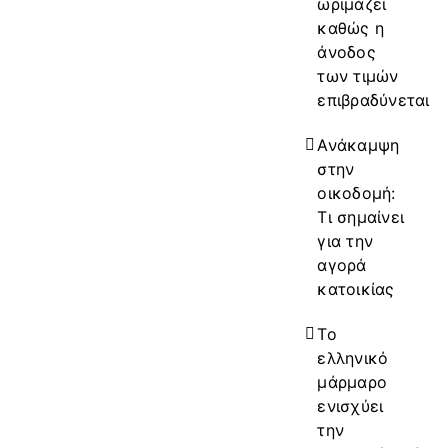
ωριμάζει
καθώς η
άνοδος
των τιμών
επιβραδύνεται
Ανάκαμψη
στην
οικοδομή:
Τι σημαίνει
για την
αγορά
κατοικίας
Το
ελληνικό
μάρμαρο
ενισχύει
την