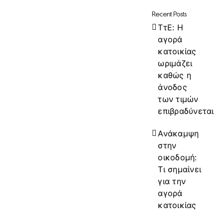
Recent Posts
ΤτΕ: Η
αγορά
κατοικίας
ωριμάζει
καθώς η
άνοδος
των τιμών
επιβραδύνεται
Ανάκαμψη
στην
οικοδομή:
Τι σημαίνει
για την
αγορά
κατοικίας