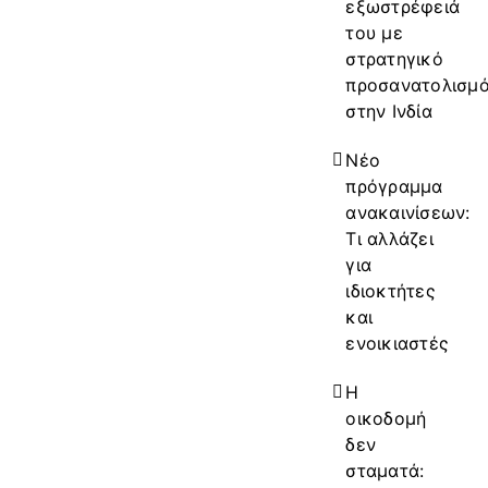
εξωστρέφειά
του με
στρατηγικό
προσανατολισμ
στην Ινδία
Νέο
πρόγραμμα
ανακαινίσεων:
Τι αλλάζει
για
ιδιοκτήτες
και
ενοικιαστές
Η
οικοδομή
δεν
σταματά: