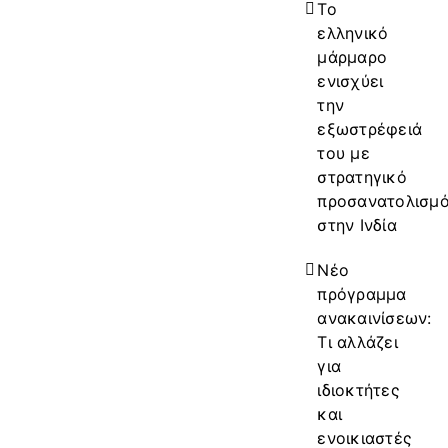
Το
ελληνικό
μάρμαρο
ενισχύει
την
εξωστρέφειά
του με
στρατηγικό
προσανατολισμ
στην Ινδία
Νέο
πρόγραμμα
ανακαινίσεων:
Τι αλλάζει
για
ιδιοκτήτες
και
ενοικιαστές