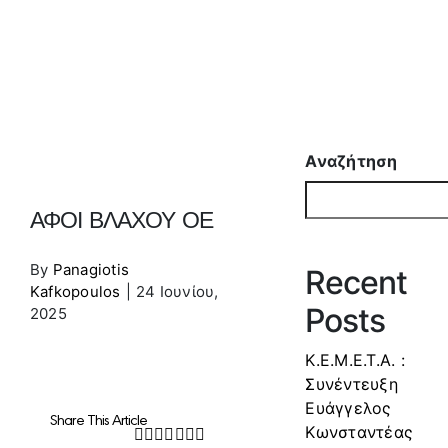
Αναζήτηση
ΑΦΟΙ ΒΛΑΧΟΥ ΟΕ
By
Panagiotis
Recent
Kafkopoulos
|
24 Ιουνίου,
Posts
2025
Κ.Ε.Μ.Ε.Τ.Α. :
Συνέντευξη
Ευάγγελος
Share This Article
Κωνσταντέας
Facebook
Twitter
LinkedIn
WhatsApp
Tumblr
Pinterest
Email