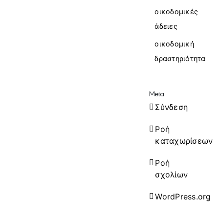
οικοδομικές
άδειες
οικοδομική
δραστηριότητα
Meta
Σύνδεση
Ροή
καταχωρίσεων
Ροή
σχολίων
WordPress.org