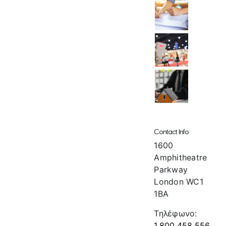
Contact Info
1600
Amphitheatre
Parkway
London WC1
1BA
Τηλέφωνο:
1.800.458.556