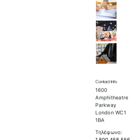
Contact Info
1600
Amphitheatre
Parkway
London WC1
1BA
Τηλέφωνο:
1.800.458.556