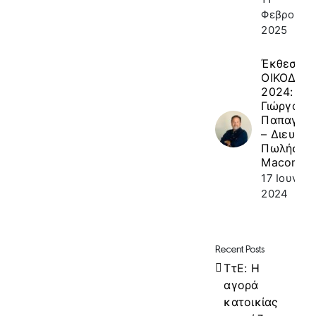
Φεβρουαρί
2025
Έκθεση
ΟΙΚΟΔΟΜ
2024: κ.
Γιώργος
Παπαγεω
– Διευθυν
Πωλήσεω
Macon
17 Ιουνίου
2024
Recent Posts
ΤτΕ: Η
αγορά
κατοικίας