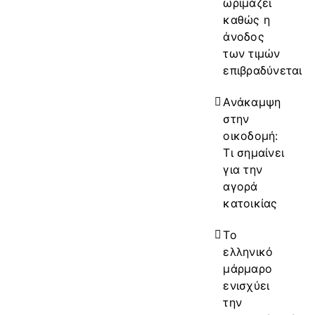
ωριμάζει
καθώς η
άνοδος
των τιμών
επιβραδύνεται
Ανάκαμψη
στην
οικοδομή:
Τι σημαίνει
για την
αγορά
κατοικίας
Το
ελληνικό
μάρμαρο
ενισχύει
την