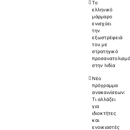
Το
ελληνικό
μάρμαρο
ενισχύει
την
εξωστρέφειά
του με
στρατηγικό
προσανατολισμ
στην Ινδία
Νέο
πρόγραμμα
ανακαινίσεων:
Τι αλλάζει
για
ιδιοκτήτες
και
ενοικιαστές