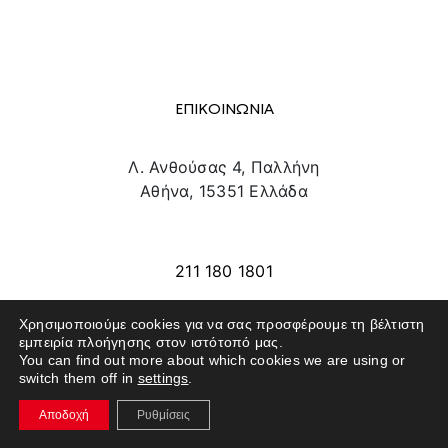
ΕΠΙΚΟΙΝΩΝΙΑ
Λ. Ανθούσας 4, Παλλήνη
Αθήνα, 15351 Ελλάδα
info@texpo.gr
211 180 1801
Χρησιμοποιούμε cookies για να σας προσφέρουμε τη βέλτιστη
εμπειρία πλοήγησης στον ιστότοπό μας.
SITE MAP
You can find out more about which cookies we are using or
switch them off in
settings
.
ΕΚΘΕΤΕΣ
Αποδοχή
Ρυθμίσεις
ΕΠΙΣΚΕΠΤΕΣ