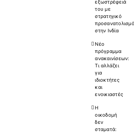
εξωστρέφειά
του με
στρατηγικό
προσανατολισμ
στην Ινδία
Νέο
πρόγραμμα
ανακαινίσεων:
Τι αλλάζει
για
ιδιοκτήτες
και
ενοικιαστές
Η
οικοδομή
δεν
σταματά: