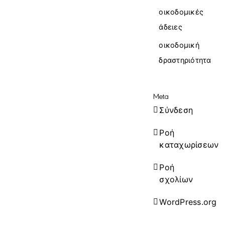
οικοδομικές
άδειες
οικοδομική
δραστηριότητα
Meta
Σύνδεση
Ροή
καταχωρίσεων
Ροή
σχολίων
WordPress.org