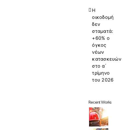
Η
οικοδομή
δεν
σταματά:
+60% ο
όγκος
νέων
κατασκευών
στο α΄
τρίμηνο
του 2026
Recent Works