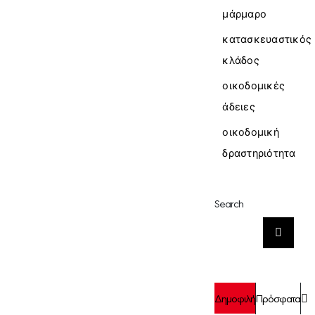
μάρμαρο
κατασκευαστικός
κλάδος
οικοδομικές
άδειες
οικοδομική
δραστηριότητα
Search
Αναζήτηση
για:
Σ
Δημοφιλή
Πρόσφατα