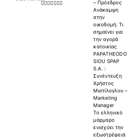
– Πρόεδρος
Facebook
Twitter
LinkedIn
WhatsApp
Tumblr
Pinterest
Email
Ανάκαμψη
στην
οικοδομή: Τι
σημαίνει για
την αγορά
κατοικίας
PAPATHEODO
SIOU SPAP
S.A. :
Συνέντευξη
Χρήστος
Μιστίλογλου –
Marketing
Manager
Το ελληνικό
μάρμαρο
ενισχύει την
εξωστρέφειά