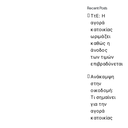
Recent Posts
ΤτΕ: Η
αγορά
κατοικίας
ωριμάζει
καθώς η
άνοδος
των τιμών
επιβραδύνεται
Ανάκαμψη
στην
οικοδομή:
Τι σημαίνει
για την
αγορά
κατοικίας