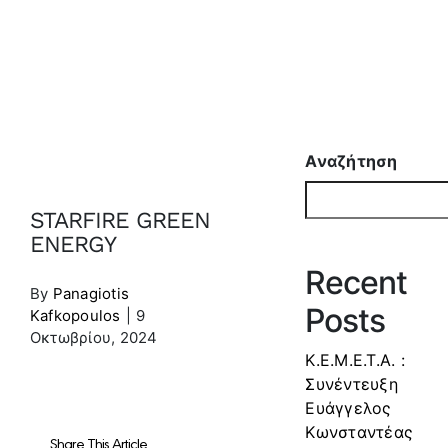
ENERGY
Αναζήτηση
STARFIRE GREEN
ENERGY
Recent
By
Panagiotis
Posts
Kafkopoulos
|
9
Οκτωβρίου, 2024
Κ.Ε.Μ.Ε.Τ.Α. :
Συνέντευξη
Ευάγγελος
Κωνσταντέας
Share This Article