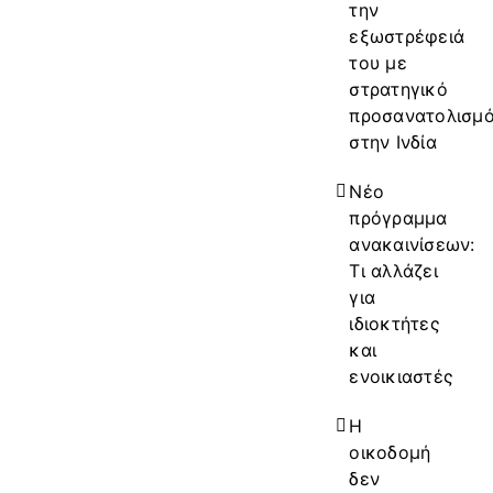
την
εξωστρέφειά
του με
στρατηγικό
προσανατολισμ
στην Ινδία
Νέο
πρόγραμμα
ανακαινίσεων:
Τι αλλάζει
για
ιδιοκτήτες
και
ενοικιαστές
Η
οικοδομή
δεν