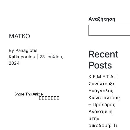
Αναζήτηση
MATKO
By
Panagiotis
Recent
Kafkopoulos
|
23 Ιουλίου,
Posts
2024
Κ.Ε.Μ.Ε.Τ.Α. :
Συνέντευξη
Ευάγγελος
Share This Article
Κωνσταντέας
Facebook
Twitter
LinkedIn
WhatsApp
Tumblr
Pinterest
Email
– Πρόεδρος
Ανάκαμψη
στην
οικοδομή: Τι