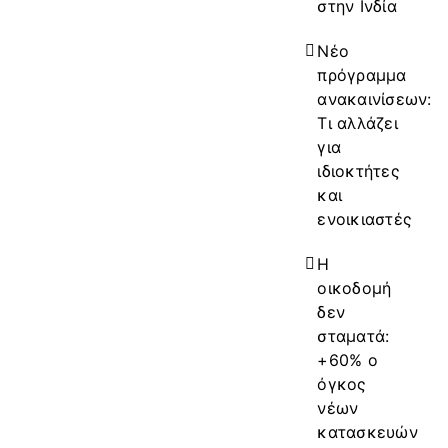
στην Ινδία
Νέο
πρόγραμμα
ανακαινίσεων:
Τι αλλάζει
για
ιδιοκτήτες
και
ενοικιαστές
Η
οικοδομή
δεν
σταματά:
+60% ο
όγκος
νέων
κατασκευών