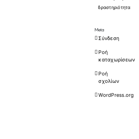
δραστηριότητα
Meta
Σύνδεση
Ροή
καταχωρίσεων
Ροή
σχολίων
WordPress.org