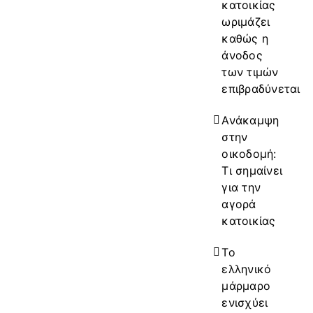
κατοικίας
ωριμάζει
καθώς η
άνοδος
των τιμών
επιβραδύνεται
Ανάκαμψη
στην
οικοδομή:
Τι σημαίνει
για την
αγορά
κατοικίας
Το
ελληνικό
μάρμαρο
ενισχύει