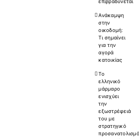
επιβραδύνεται
Ανάκαμψη
στην
οικοδομή:
Τι σημαίνει
για την
αγορά
κατοικίας
Το
ελληνικό
μάρμαρο
ενισχύει
την
εξωστρέφειά
του με
στρατηγικό
προσανατολισμ