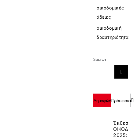
οικοδομικές
άδειες
οικοδομική
δραστηριότητα
Search
Αναζήτηση
για:
Σ
Δημοφιλή
Πρόσφατα
Έκθεση
ΟΙΚΟΔΟΜ
2025: 9-1