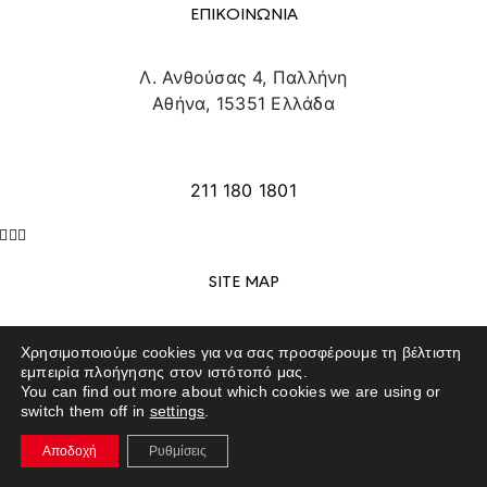
ΕΠΙΚΟΙΝΩΝΙΑ
Λ. Ανθούσας 4, Παλλήνη
Αθήνα, 15351 Ελλάδα
info@texpo.gr
211 180 1801
SITE MAP
ΕΚΘΕΤΕΣ
Χρησιμοποιούμε cookies για να σας προσφέρουμε τη βέλτιστη
ΕΠΙΣΚΕΠΤΕΣ
εμπειρία πλοήγησης στον ιστότοπό μας.
You can find out more about which cookies we are using or
ΕΚΔΗΛΩΣΕΙΣ
switch them off in
settings
.
ΤΟ ΕΚΘΕΣΙΑΚΟ ΚΕΝΤΡΟ
ΕΠΙΚΟΙΝΩΝΙΑ
Αποδοχή
Ρυθμίσεις
EXPO NEWS