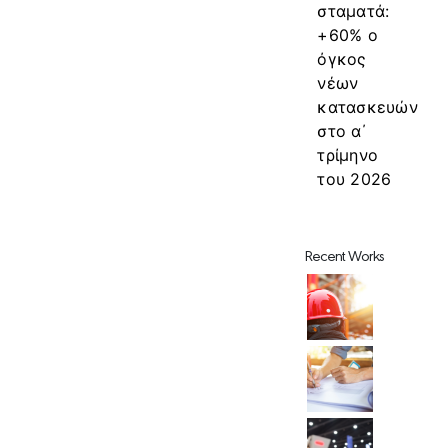
σταματά:
+60% ο
όγκος
νέων
κατασκευών
στο α΄
τρίμηνο
του 2026
Recent Works