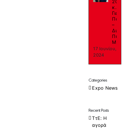
2024:
κ.
Γιώργο
Παπαγε
–
Διευθυ
Πωλήσ
Macon
17 Ιουνίου,
2024
Categories
Expo News
Recent Posts
ΤτΕ: Η
αγορά