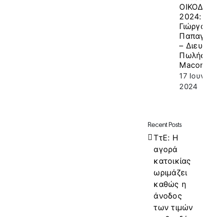
ΟΙΚΟΔΟΜ
2024: κ.
Γιώργος
Παπαγεω
– Διευθυν
Πωλήσεω
Macon
17 Ιουνίου
2024
Recent Posts
ΤτΕ: Η
αγορά
κατοικίας
ωριμάζει
καθώς η
άνοδος
των τιμών