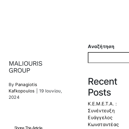
Αναζήτηση
MALIOURIS
GROUP
Recent
By
Panagiotis
Posts
Kafkopoulos
|
19 Ιουνίου,
2024
Κ.Ε.Μ.Ε.Τ.Α. :
Συνέντευξη
Ευάγγελος
Κωνσταντέας
Share This Article