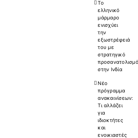
Το
ελληνικό
μάρμαρο
ενισχύει
την
εξωστρέφειά
του με
στρατηγικό
προσανατολισμ
στην Ινδία
Νέο
πρόγραμμα
ανακαινίσεων:
Τι αλλάζει
για
ιδιοκτήτες
και
ενοικιαστές