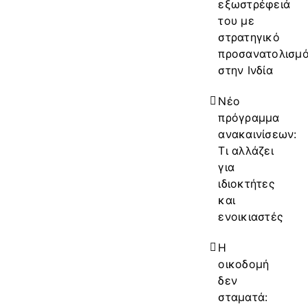
εξωστρέφειά
του με
στρατηγικό
προσανατολισμ
στην Ινδία
Νέο
πρόγραμμα
ανακαινίσεων:
Τι αλλάζει
για
ιδιοκτήτες
και
ενοικιαστές
Η
οικοδομή
δεν
σταματά: