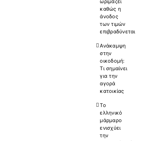
ωριμάζει
καθώς η
άνοδος
των τιμών
επιβραδύνεται
Ανάκαμψη
στην
οικοδομή:
Τι σημαίνει
για την
αγορά
κατοικίας
Το
ελληνικό
μάρμαρο
ενισχύει
την