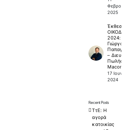
Φεβρουαρί
2025
Έκθεση
ΟΙΚΟΔΟΜ
2024: κ.
Γιώργος
Παπαγεω
– Διευθυν
Πωλήσεω
Macon
17 Ιουνίου
2024
Recent Posts
ΤτΕ: Η
αγορά
κατοικίας