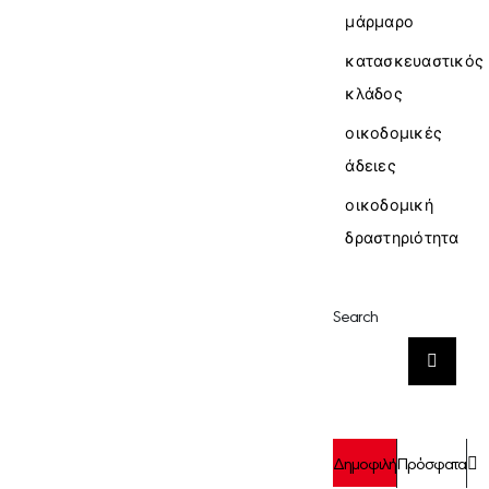
μάρμαρο
κατασκευαστικός
κλάδος
οικοδομικές
άδειες
οικοδομική
δραστηριότητα
Search
Αναζήτηση
για:
Σ
Δημοφιλή
Πρόσφατα