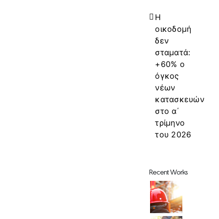
Η
οικοδομή
δεν
σταματά:
+60% ο
όγκος
νέων
κατασκευών
στο α΄
τρίμηνο
του 2026
Recent Works