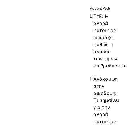
Recent Posts
ΤτΕ: Η
αγορά
κατοικίας
ωριμάζει
καθώς η
άνοδος
των τιμών
επιβραδύνεται
Ανάκαμψη
στην
οικοδομή:
Τι σημαίνει
για την
αγορά
κατοικίας