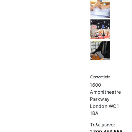
Contact Info
1600
Amphitheatre
Parkway
London WC1
1BA
Τηλέφωνο:
1.800.458.556