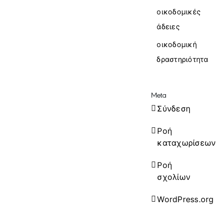
οικοδομικές
άδειες
οικοδομική
δραστηριότητα
Meta
Σύνδεση
Ροή
καταχωρίσεων
Ροή
σχολίων
WordPress.org