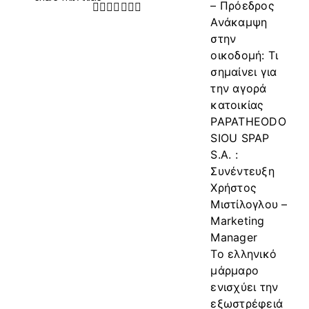
– Πρόεδρος
Facebook
Twitter
LinkedIn
WhatsApp
Tumblr
Pinterest
Email
Ανάκαμψη
στην
οικοδομή: Τι
σημαίνει για
την αγορά
κατοικίας
PAPATHEODO
SIOU SPAP
S.A. :
Συνέντευξη
Χρήστος
Μιστίλογλου –
Marketing
Manager
Το ελληνικό
μάρμαρο
ενισχύει την
εξωστρέφειά