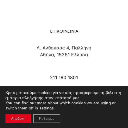
ΕΠΙΚΟΙΝΩΝΙΑ
Λ. Ανθούσας 4, Παλλήνη
Αθήνα, 15351 Ελλάδα
info@texpo.gr
211 180 1801
Χρησιμοποιούμε cookies για να σας προσφέρουμε τη βέλτιστη
εμπειρία πλοήγησης στον ιστότοπό μας.
SITE MAP
You can find out more about which cookies we are using or
switch them off in
settings
.
ΕΚΘΕΤΕΣ
Αποδοχή
Ρυθμίσεις
ΕΠΙΣΚΕΠΤΕΣ