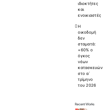
ιδιοκτήτες
και
ενοικιαστές
Η
οικοδομή
δεν
σταματά:
+60% ο
όγκος
νέων
κατασκευών
στο α΄
τρίμηνο
του 2026
Recent Works