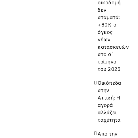
οικοδομή
δεν
σταματά:
+60% ο
όγκος
νέων
κατασκευών
στο α΄
τρίμηνο
του 2026
Οικόπεδα
στην
Αττική: Η
αγορά
αλλάζει
ταχύτητα
Από την