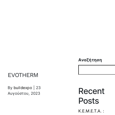
EVOTHERM
Αναζήτηση
EVOTHERM
By
buildexpo
|
23
Recent
Αυγούστου, 2023
Posts
Κ.Ε.Μ.Ε.Τ.Α. :