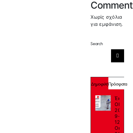
Comment
Χωρίς σχόλια
για εμφάνιση.
Search
Αναζήτηση
για:
Δημοφιλή
Πρόσφατα
Έκθεση
ΟΙΚΟΔ
2025:
9-
12
Οκτωβρ