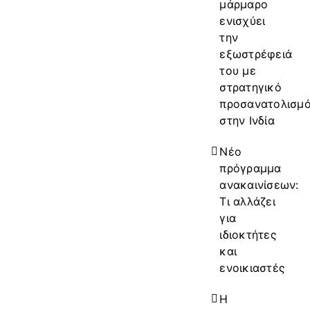
μάρμαρο
ενισχύει
την
εξωστρέφειά
του με
στρατηγικό
προσανατολισμ
στην Ινδία
Νέο
πρόγραμμα
ανακαινίσεων:
Τι αλλάζει
για
ιδιοκτήτες
και
ενοικιαστές
Η