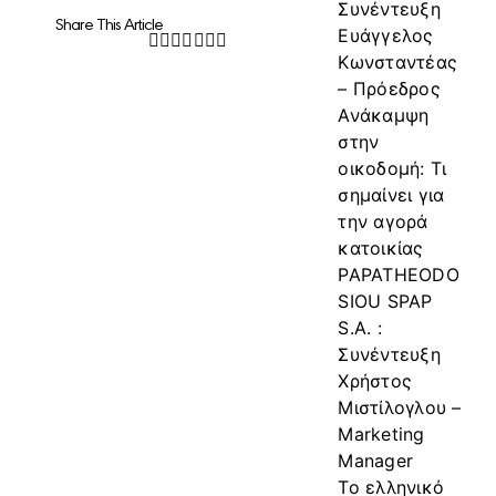
Συνέντευξη
Share This Article
Ευάγγελος
Facebook
Twitter
LinkedIn
WhatsApp
Tumblr
Pinterest
Email
Κωνσταντέας
– Πρόεδρος
Ανάκαμψη
στην
οικοδομή: Τι
σημαίνει για
την αγορά
κατοικίας
PAPATHEODO
SIOU SPAP
S.A. :
Συνέντευξη
Χρήστος
Μιστίλογλου –
Marketing
Manager
Το ελληνικό