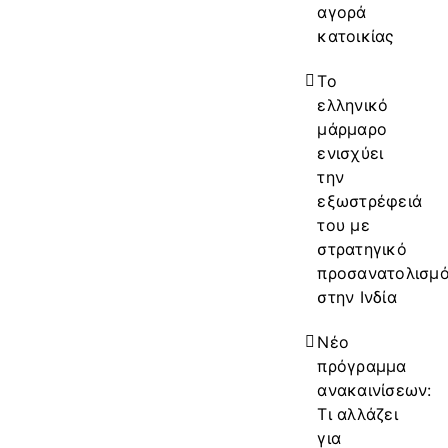
αγορά
κατοικίας
Το
ελληνικό
μάρμαρο
ενισχύει
την
εξωστρέφειά
του με
στρατηγικό
προσανατολισμ
στην Ινδία
Νέο
πρόγραμμα
ανακαινίσεων:
Τι αλλάζει
για