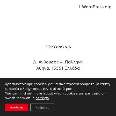
WordPress.org
ΕΠΙΚΟΙΝΩΝΙΑ
Λ. Ανθούσας 4, Παλλήνη
Αθήνα, 15351 Ελλάδα
info@texpo.gr
Χρησιμοποιούμε cookies για να σας προσφέρουμε τη βέλτιστη
211 180 1801
εμπειρία πλοήγησης στον ιστότοπό μας.
You can find out more about which cookies we are using or
switch them off in
settings
.
Αποδοχή
Ρυθμίσεις
SITE MAP