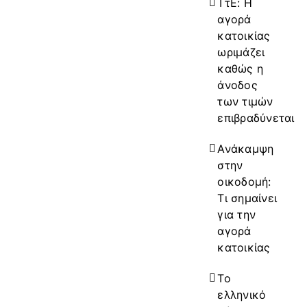
ΤτΕ: Η
αγορά
κατοικίας
ωριμάζει
καθώς η
άνοδος
των τιμών
επιβραδύνεται
Ανάκαμψη
στην
οικοδομή:
Τι σημαίνει
για την
αγορά
κατοικίας
Το
ελληνικό