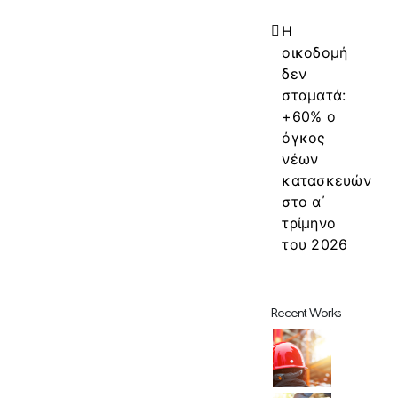
Η
οικοδομή
δεν
σταματά:
+60% ο
όγκος
νέων
κατασκευών
στο α΄
τρίμηνο
του 2026
Recent Works