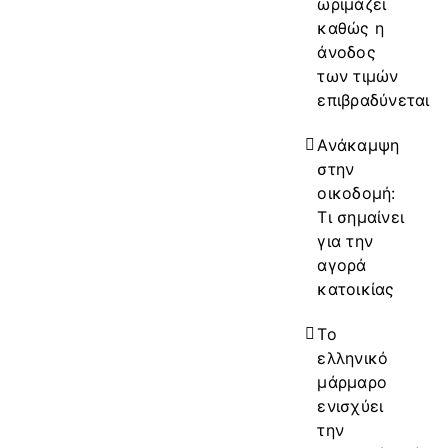
ωριμάζει
καθώς η
άνοδος
των τιμών
επιβραδύνεται
Ανάκαμψη
στην
οικοδομή:
Τι σημαίνει
για την
αγορά
κατοικίας
Το
ελληνικό
μάρμαρο
ενισχύει
την