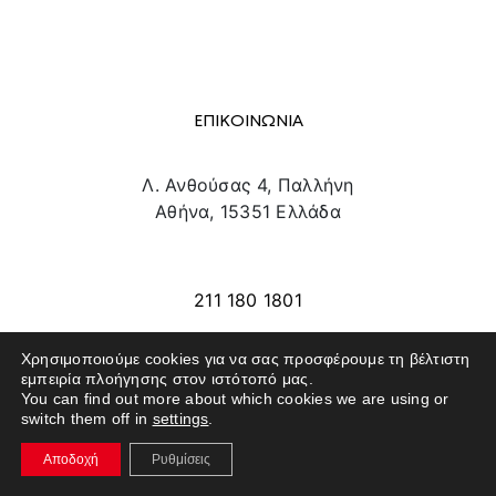
ΕΠΙΚΟΙΝΩΝΙΑ
Λ. Ανθούσας 4, Παλλήνη
Αθήνα, 15351 Ελλάδα
info@texpo.gr
211 180 1801
Χρησιμοποιούμε cookies για να σας προσφέρουμε τη βέλτιστη
εμπειρία πλοήγησης στον ιστότοπό μας.
SITE MAP
You can find out more about which cookies we are using or
switch them off in
settings
.
ΕΚΘΕΤΕΣ
Αποδοχή
Ρυθμίσεις
ΕΠΙΣΚΕΠΤΕΣ