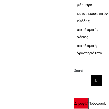
μάρμαρο
κατασκευαστικός
κλάδος
οικοδομικές
άδειες
οικοδομική
δραστηριότητα
Search
Αναζήτηση
για:
Σ
Δημοφιλή
Πρόσφατα