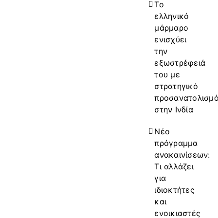
Το
ελληνικό
μάρμαρο
ενισχύει
την
εξωστρέφειά
του με
στρατηγικό
προσανατολισμ
στην Ινδία
Νέο
πρόγραμμα
ανακαινίσεων:
Τι αλλάζει
για
ιδιοκτήτες
και
ενοικιαστές