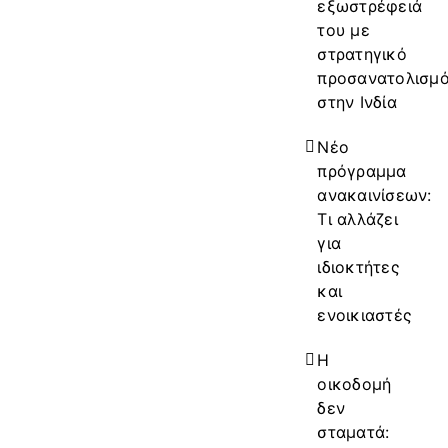
εξωστρέφειά
του με
στρατηγικό
προσανατολισμ
στην Ινδία
Νέο
πρόγραμμα
ανακαινίσεων:
Τι αλλάζει
για
ιδιοκτήτες
και
ενοικιαστές
Η
οικοδομή
δεν
σταματά: