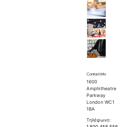
Contact Info
1600
Amphitheatre
Parkway
London WC1
1BA
Τηλέφωνο:
1.800.458.556