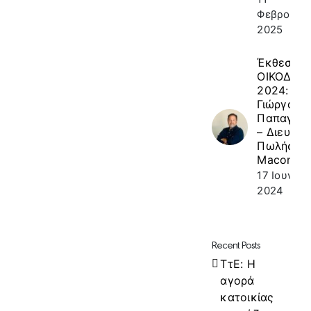
Φεβρουαρί
2025
Έκθεση
ΟΙΚΟΔΟΜ
2024: κ.
Γιώργος
Παπαγεω
– Διευθυν
Πωλήσεω
Macon
17 Ιουνίου
2024
Recent Posts
ΤτΕ: Η
αγορά
κατοικίας