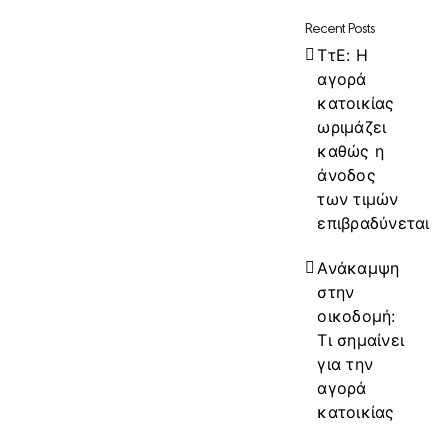
Recent Posts
ΤτΕ: Η
αγορά
κατοικίας
ωριμάζει
καθώς η
άνοδος
των τιμών
επιβραδύνεται
Ανάκαμψη
στην
οικοδομή:
Τι σημαίνει
για την
αγορά
κατοικίας