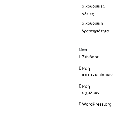
οικοδομικές
άδειες
οικοδομική
δραστηριότητα
Meta
Σύνδεση
Ροή
καταχωρίσεων
Ροή
σχολίων
WordPress.org