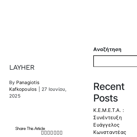
Αναζήτηση
LAYHER
By
Panagiotis
Recent
Kafkopoulos
|
27 Ιουνίου,
Posts
2025
Κ.Ε.Μ.Ε.Τ.Α. :
Συνέντευξη
Ευάγγελος
Share This Article
Κωνσταντέας
Facebook
Twitter
LinkedIn
WhatsApp
Tumblr
Pinterest
Email