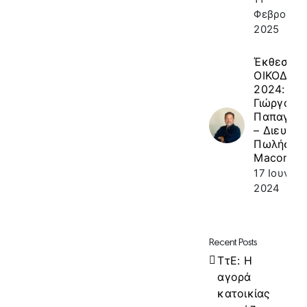
Φεβρουαρί
2025
Έκθεση
ΟΙΚΟΔΟΜ
2024: κ.
Γιώργος
Παπαγεω
– Διευθυν
Πωλήσεω
Macon
17 Ιουνίου
2024
Recent Posts
ΤτΕ: Η
αγορά
κατοικίας