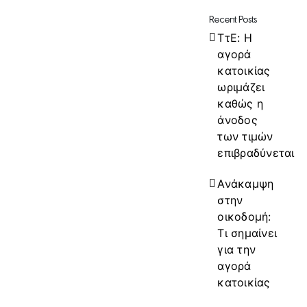
Recent Posts
ΤτΕ: Η
αγορά
κατοικίας
ωριμάζει
καθώς η
άνοδος
των τιμών
επιβραδύνεται
Ανάκαμψη
στην
οικοδομή:
Τι σημαίνει
για την
αγορά
κατοικίας