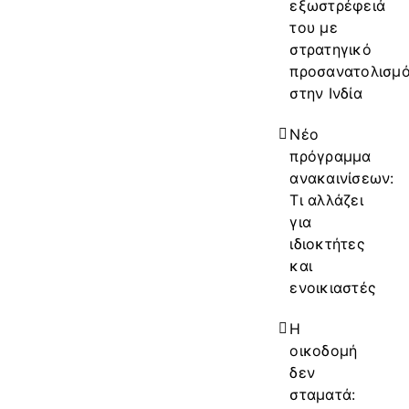
εξωστρέφειά
του με
στρατηγικό
προσανατολισμ
στην Ινδία
Νέο
πρόγραμμα
ανακαινίσεων:
Τι αλλάζει
για
ιδιοκτήτες
και
ενοικιαστές
Η
οικοδομή
δεν
σταματά: