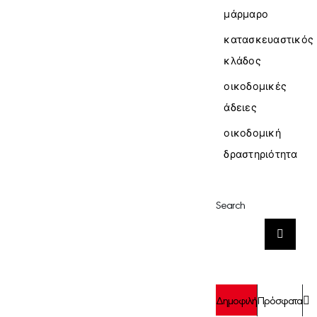
μάρμαρο
κατασκευαστικός
κλάδος
οικοδομικές
άδειες
οικοδομική
δραστηριότητα
Search
Αναζήτηση
για:
Σ
Δημοφιλή
Πρόσφατα