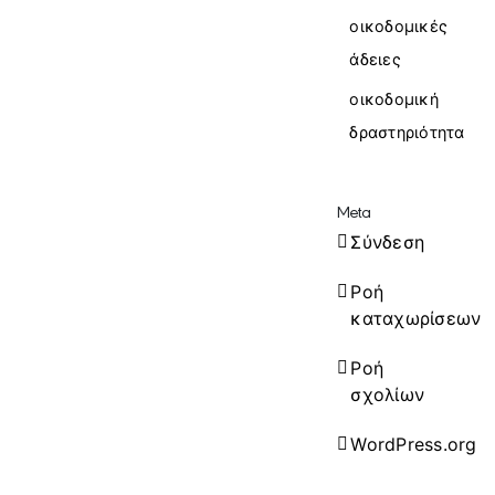
οικοδομικές
άδειες
οικοδομική
δραστηριότητα
Meta
Σύνδεση
Ροή
καταχωρίσεων
Ροή
σχολίων
WordPress.org