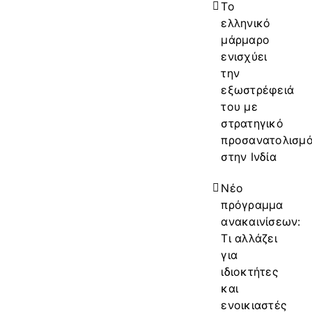
Το
ελληνικό
μάρμαρο
ενισχύει
την
εξωστρέφειά
του με
στρατηγικό
προσανατολισμ
στην Ινδία
Νέο
πρόγραμμα
ανακαινίσεων:
Τι αλλάζει
για
ιδιοκτήτες
και
ενοικιαστές