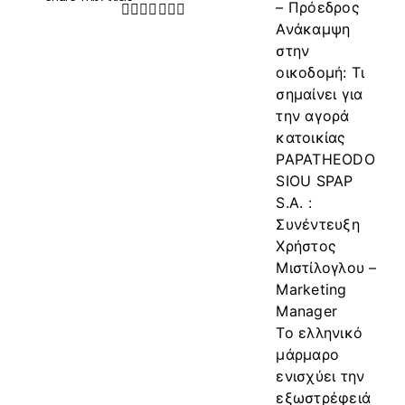
– Πρόεδρος
Facebook
Twitter
LinkedIn
WhatsApp
Tumblr
Pinterest
Email
Ανάκαμψη
στην
οικοδομή: Τι
σημαίνει για
την αγορά
κατοικίας
PAPATHEODO
SIOU SPAP
S.A. :
Συνέντευξη
Χρήστος
Μιστίλογλου –
Marketing
Manager
Το ελληνικό
μάρμαρο
ενισχύει την
εξωστρέφειά