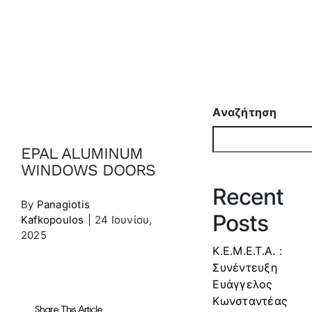
DOORS
Αναζήτηση
EPAL ALUMINUM
WINDOWS DOORS
Recent
By
Panagiotis
Posts
Kafkopoulos
|
24 Ιουνίου,
2025
Κ.Ε.Μ.Ε.Τ.Α. :
Συνέντευξη
Ευάγγελος
Κωνσταντέας
Share This Article