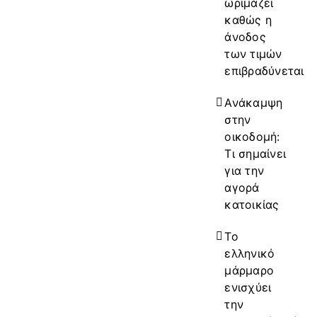
ωριμάζει
καθώς η
άνοδος
των τιμών
επιβραδύνεται
Ανάκαμψη
στην
οικοδομή:
Τι σημαίνει
για την
αγορά
κατοικίας
Το
ελληνικό
μάρμαρο
ενισχύει
την