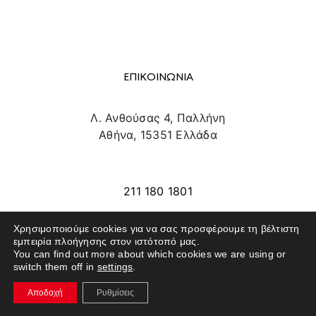
ΕΠΙΚΟΙΝΩΝΙΑ
Λ. Ανθούσας 4, Παλλήνη
Αθήνα, 15351 Ελλάδα
info@texpo.gr
211 180 1801
Χρησιμοποιούμε cookies για να σας προσφέρουμε τη βέλτιστη
εμπειρία πλοήγησης στον ιστότοπό μας.
SITE MAP
You can find out more about which cookies we are using or
switch them off in
settings
.
ΕΚΘΕΤΕΣ
Αποδοχή
Ρυθμίσεις
ΕΠΙΣΚΕΠΤΕΣ