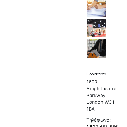
Contact Info
1600
Amphitheatre
Parkway
London WC1
1BA
Τηλέφωνο:
1.800.458.556