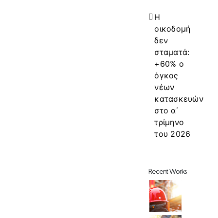
Η
οικοδομή
δεν
σταματά:
+60% ο
όγκος
νέων
κατασκευών
στο α΄
τρίμηνο
του 2026
Recent Works