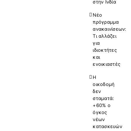
στην Ινδία
Νέο
πρόγραμμα
ανακαινίσεων:
Τι αλλάζει
για
ιδιοκτήτες
και
ενοικιαστές
Η
οικοδομή
δεν
σταματά:
+60% ο
όγκος
νέων
κατασκευών