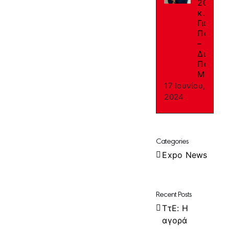
2024:
κ.
Γιώργο
Παπαγε
–
Διευθυ
Πωλήσ
Macon
17 Ιουνίου,
2024
Categories
Expo News
Recent Posts
ΤτΕ: Η
αγορά