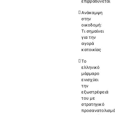
επιβραδύνεται
Ανάκαμψη
στην
οικοδομή:
Τι σημαίνει
για την
αγορά
κατοικίας
Το
ελληνικό
μάρμαρο
ενισχύει
την
εξωστρέφειά
του με
στρατηγικό
προσανατολισμ