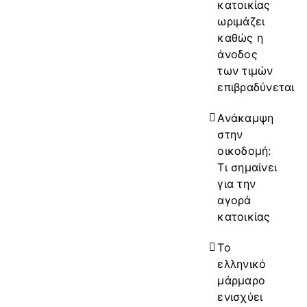
κατοικίας
ωριμάζει
καθώς η
άνοδος
των τιμών
επιβραδύνεται
Ανάκαμψη
στην
οικοδομή:
Τι σημαίνει
για την
αγορά
κατοικίας
Το
ελληνικό
μάρμαρο
ενισχύει