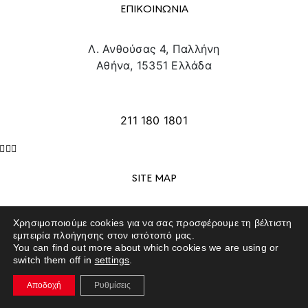
ΕΠΙΚΟΙΝΩΝΙΑ
Λ. Ανθούσας 4, Παλλήνη
Αθήνα, 15351 Ελλάδα
info@texpo.gr
211 180 1801
SITE MAP
ΕΚΘΕΤΕΣ
Χρησιμοποιούμε cookies για να σας προσφέρουμε τη βέλτιστη
ΕΠΙΣΚΕΠΤΕΣ
εμπειρία πλοήγησης στον ιστότοπό μας.
You can find out more about which cookies we are using or
ΕΚΔΗΛΩΣΕΙΣ
switch them off in
settings
.
ΤΟ ΕΚΘΕΣΙΑΚΟ ΚΕΝΤΡΟ
ΕΠΙΚΟΙΝΩΝΙΑ
Αποδοχή
Ρυθμίσεις
EXPO NEWS