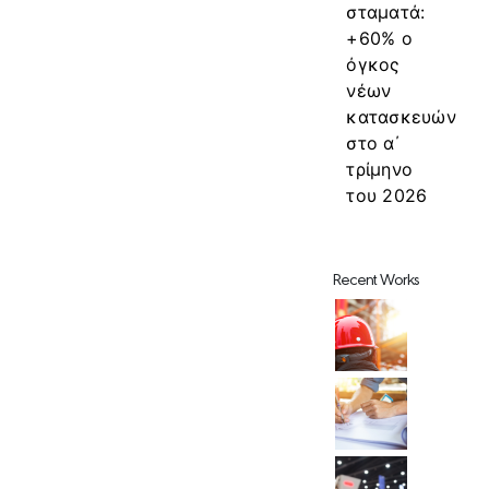
σταματά:
+60% ο
όγκος
νέων
κατασκευών
στο α΄
τρίμηνο
του 2026
Recent Works