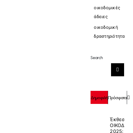
οικοδομικές
άδειες
οικοδομική
δραστηριότητα
Search
Αναζήτηση
για:
Σ
Δημοφιλή
Πρόσφατα
Έκθεση
ΟΙΚΟΔΟΜ
2025: 9-1