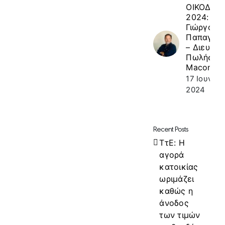
ΟΙΚΟΔΟΜ
2024: κ.
Γιώργος
Παπαγεω
– Διευθυν
Πωλήσεω
Macon
17 Ιουνίου
2024
Recent Posts
ΤτΕ: Η
αγορά
κατοικίας
ωριμάζει
καθώς η
άνοδος
των τιμών