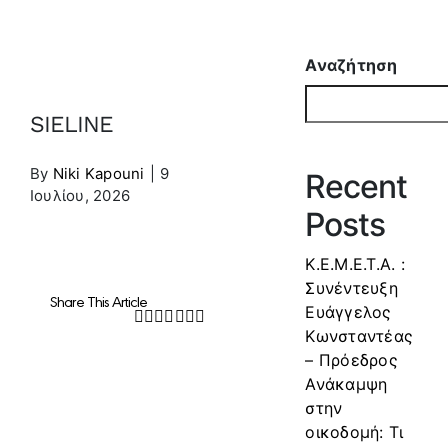
Αναζήτηση
SIELINE
By
Niki Kapouni
|
9
Recent
Ιουλίου, 2026
Posts
Κ.Ε.Μ.Ε.Τ.Α. :
Συνέντευξη
Share This Article
Ευάγγελος
Facebook
Twitter
LinkedIn
WhatsApp
Tumblr
Pinterest
Email
Κωνσταντέας
– Πρόεδρος
Ανάκαμψη
στην
οικοδομή: Τι