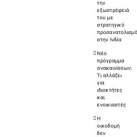
την
εξωστρέφειά
του με
στρατηγικό
προσανατολισμ
στην Ινδία
Νέο
πρόγραμμα
ανακαινίσεων:
Τι αλλάζει
για
ιδιοκτήτες
και
ενοικιαστές
Η
οικοδομή
δεν