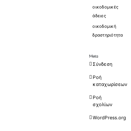
οικοδομικές
άδειες
οικοδομική
δραστηριότητα
Meta
Σύνδεση
Ροή
καταχωρίσεων
Ροή
σχολίων
WordPress.org