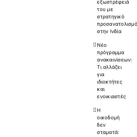
εξωστρέφειά
του με
στρατηγικό
προσανατολισμ
στην Ινδία
Νέο
πρόγραμμα
ανακαινίσεων:
Τι αλλάζει
για
ιδιοκτήτες
και
ενοικιαστές
Η
οικοδομή
δεν
σταματά: