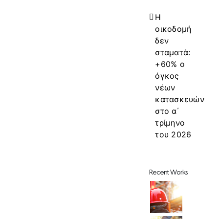
Η
οικοδομή
δεν
σταματά:
+60% ο
όγκος
νέων
κατασκευών
στο α΄
τρίμηνο
του 2026
Recent Works