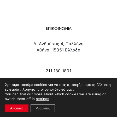
ΕΠΙΚΟΙΝΩΝΙΑ
Λ. Ανθούσας 4, Παλλήνη
Αθήνα, 15351 Ελλάδα
info@texpo.gr
211 180 1801
Χρησιμοποιούμε cookies για να σας προσφέρουμε τη βέλτιστη
εμπειρία πλοήγησης στον ιστότοπό μας.
SITE MAP
You can find out more about which cookies we are using or
switch them off in
settings
.
ΕΚΘΕΤΕΣ
Αποδοχή
Ρυθμίσεις
ΕΠΙΣΚΕΠΤΕΣ