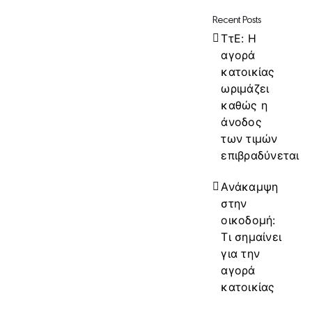
Recent Posts
ΤτΕ: Η
αγορά
κατοικίας
ωριμάζει
καθώς η
άνοδος
των τιμών
επιβραδύνεται
Ανάκαμψη
στην
οικοδομή:
Τι σημαίνει
για την
αγορά
κατοικίας