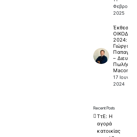
Φεβρουαρί
2025
Έκθεση
ΟΙΚΟΔΟΜ
2024: κ.
Γιώργος
Παπαγεω
– Διευθυν
Πωλήσεω
Macon
17 Ιουνίου
2024
Recent Posts
ΤτΕ: Η
αγορά
κατοικίας