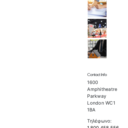
Contact Info
1600
Amphitheatre
Parkway
London WC1
1BA
Τηλέφωνο:
1.800.458.556