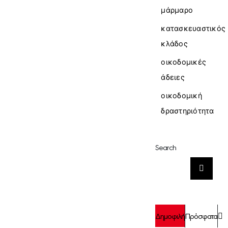
μάρμαρο
κατασκευαστικός
κλάδος
οικοδομικές
άδειες
οικοδομική
δραστηριότητα
Search
Αναζήτηση
για:
Σ
Δημοφιλή
Πρόσφατα