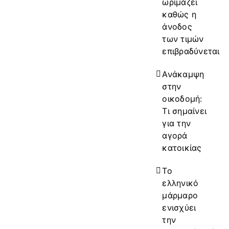
ωριμάζει
καθώς η
άνοδος
των τιμών
επιβραδύνεται
Ανάκαμψη
στην
οικοδομή:
Τι σημαίνει
για την
αγορά
κατοικίας
Το
ελληνικό
μάρμαρο
ενισχύει
την