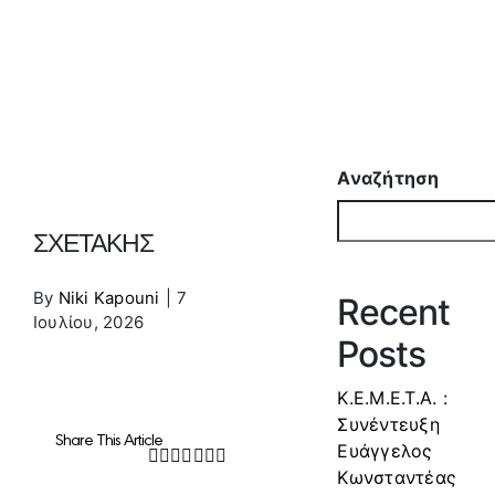
Αναζήτηση
ΣΧΕΤΑΚΗΣ
By
Niki Kapouni
|
7
Recent
Ιουλίου, 2026
Posts
Κ.Ε.Μ.Ε.Τ.Α. :
Συνέντευξη
Share This Article
Ευάγγελος
Facebook
Twitter
LinkedIn
WhatsApp
Tumblr
Pinterest
Email
Κωνσταντέας