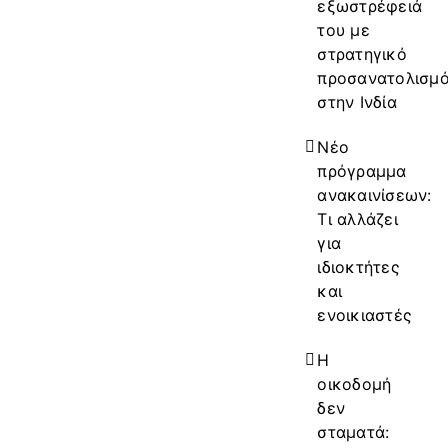
εξωστρέφειά
του με
στρατηγικό
προσανατολισμ
στην Ινδία
Νέο
πρόγραμμα
ανακαινίσεων:
Τι αλλάζει
για
ιδιοκτήτες
και
ενοικιαστές
Η
οικοδομή
δεν
σταματά: