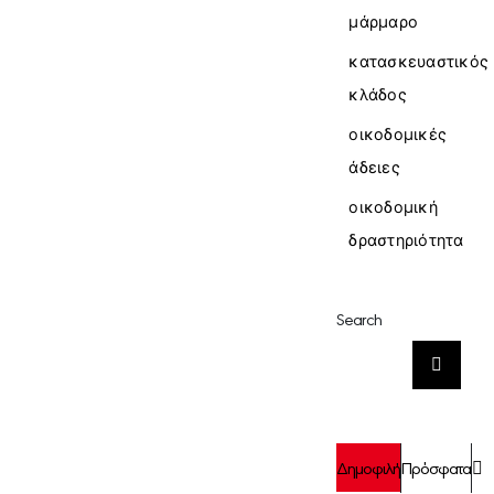
μάρμαρο
κατασκευαστικός
κλάδος
οικοδομικές
άδειες
οικοδομική
δραστηριότητα
Search
Αναζήτηση
για:
Σ
Δημοφιλή
Πρόσφατα