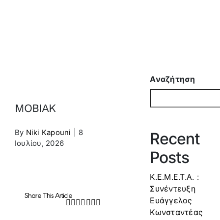
Αναζήτηση
MOBIAK
By
Niki Kapouni
|
8
Recent
Ιουλίου, 2026
Posts
Κ.Ε.Μ.Ε.Τ.Α. :
Συνέντευξη
Share This Article
Ευάγγελος
Facebook
Twitter
LinkedIn
WhatsApp
Tumblr
Pinterest
Email
Κωνσταντέας