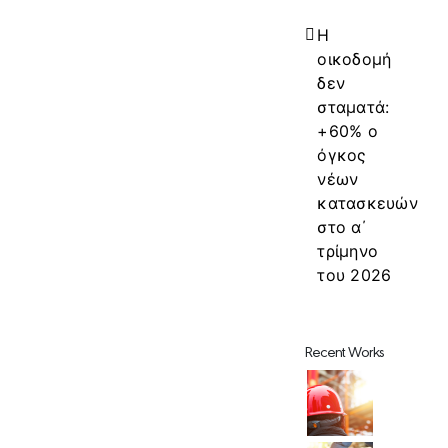
Η
οικοδομή
δεν
σταματά:
+60% ο
όγκος
νέων
κατασκευών
στο α΄
τρίμηνο
του 2026
Recent Works