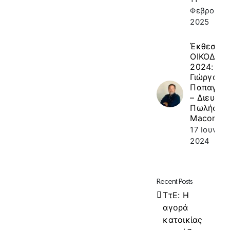
Φεβρουαρί
2025
Έκθεση
ΟΙΚΟΔΟΜ
2024: κ.
Γιώργος
Παπαγεω
– Διευθυν
Πωλήσεω
Macon
17 Ιουνίου
2024
Recent Posts
ΤτΕ: Η
αγορά
κατοικίας