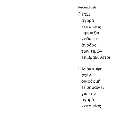
Recent Posts
ΤτΕ: Η
αγορά
κατοικίας
ωριμάζει
καθώς η
άνοδος
των τιμών
επιβραδύνεται
Ανάκαμψη
στην
οικοδομή:
Τι σημαίνει
για την
αγορά
κατοικίας