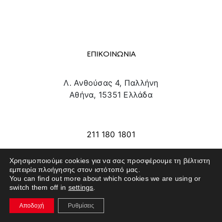
ΕΠΙΚΟΙΝΩΝΙΑ
Λ. Ανθούσας 4, Παλλήνη
Αθήνα, 15351 Ελλάδα
info@texpo.gr
211 180 1801
Χρησιμοποιούμε cookies για να σας προσφέρουμε τη βέλτιστη
εμπειρία πλοήγησης στον ιστότοπό μας.
SITE MAP
You can find out more about which cookies we are using or
switch them off in
settings
.
ΕΚΘΕΤΕΣ
Αποδοχή
Ρυθμίσεις
ΕΠΙΣΚΕΠΤΕΣ