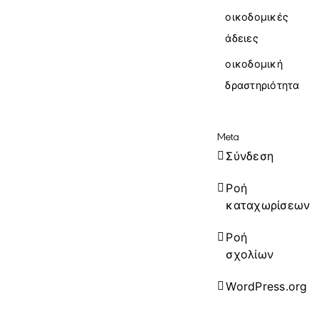
οικοδομικές
άδειες
οικοδομική
δραστηριότητα
Meta
Σύνδεση
Ροή
καταχωρίσεων
Ροή
σχολίων
WordPress.org