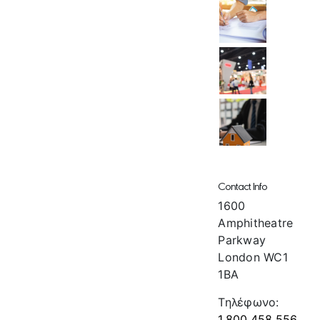
Contact Info
1600
Amphitheatre
Parkway
London WC1
1BA
Τηλέφωνο:
1.800.458.556