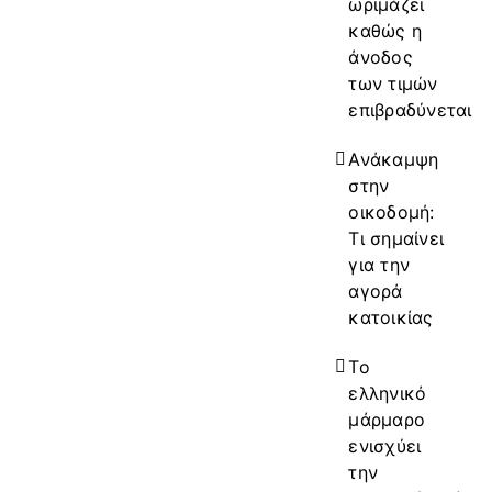
ωριμάζει
καθώς η
άνοδος
των τιμών
επιβραδύνεται
Ανάκαμψη
στην
οικοδομή:
Τι σημαίνει
για την
αγορά
κατοικίας
Το
ελληνικό
μάρμαρο
ενισχύει
την