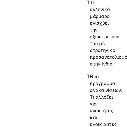
Το
ελληνικό
μάρμαρο
ενισχύει
την
εξωστρέφειά
του με
στρατηγικό
προσανατολισμ
στην Ινδία
Νέο
πρόγραμμα
ανακαινίσεων:
Τι αλλάζει
για
ιδιοκτήτες
και
ενοικιαστές