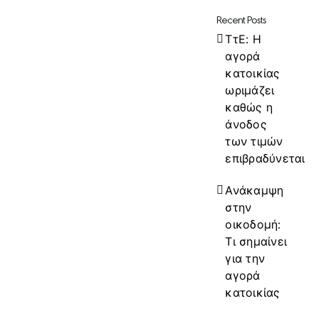
Recent Posts
ΤτΕ: Η
αγορά
κατοικίας
ωριμάζει
καθώς η
άνοδος
των τιμών
επιβραδύνεται
Ανάκαμψη
στην
οικοδομή:
Τι σημαίνει
για την
αγορά
κατοικίας