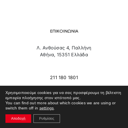
ΕΠΙΚΟΙΝΩΝΙΑ
Λ. Ανθούσας 4, Παλλήνη
Αθήνα, 15351 Ελλάδα
info@texpo.gr
211 180 1801
Χρησιμοποιούμε cookies για να σας προσφέρουμε τη βέλτιστη
εμπειρία πλοήγησης στον ιστότοπό μας.
SITE MAP
You can find out more about which cookies we are using or
switch them off in
settings
.
ΕΚΘΕΤΕΣ
Αποδοχή
Ρυθμίσεις
ΕΠΙΣΚΕΠΤΕΣ