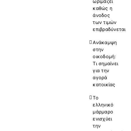
ωριμάζει
καθώς η
άνοδος
των τιμών
επιβραδύνεται
Ανάκαμψη
στην
οικοδομή:
Τι σημαίνει
για την
αγορά
κατοικίας
Το
ελληνικό
μάρμαρο
ενισχύει
την