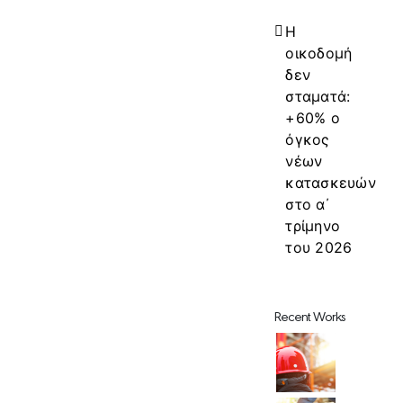
Η
οικοδομή
δεν
σταματά:
+60% ο
όγκος
νέων
κατασκευών
στο α΄
τρίμηνο
του 2026
Recent Works