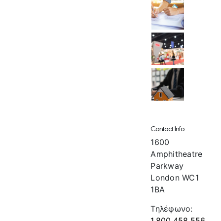
Contact Info
1600
Amphitheatre
Parkway
London WC1
1BA
Τηλέφωνο:
1.800.458.556