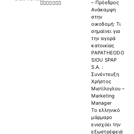
– Πρόεδρος
Facebook
Twitter
LinkedIn
WhatsApp
Tumblr
Pinterest
Email
Ανάκαμψη
στην
οικοδομή: Τι
σημαίνει για
την αγορά
κατοικίας
PAPATHEODO
SIOU SPAP
S.A. :
Συνέντευξη
Χρήστος
Μιστίλογλου –
Marketing
Manager
Το ελληνικό
μάρμαρο
ενισχύει την
εξωστρέφειά