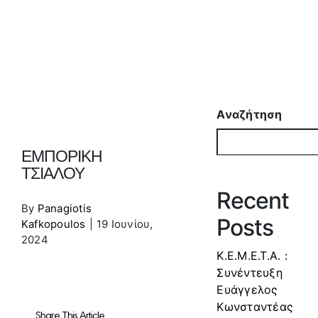
Αναζήτηση
ΕΜΠΟΡΙΚΗ
ΤΣΙΑΛΟΥ
Recent
By
Panagiotis
Posts
Kafkopoulos
|
19 Ιουνίου,
2024
Κ.Ε.Μ.Ε.Τ.Α. :
Συνέντευξη
Ευάγγελος
Κωνσταντέας
Share This Article