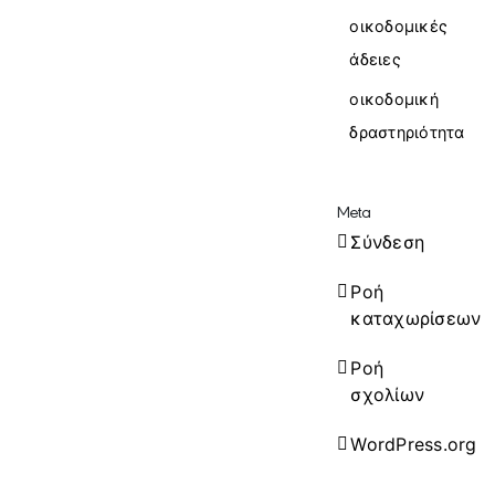
οικοδομικές
άδειες
οικοδομική
δραστηριότητα
Meta
Σύνδεση
Ροή
καταχωρίσεων
Ροή
σχολίων
WordPress.org