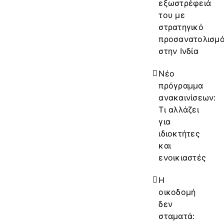
εξωστρέφειά
του με
στρατηγικό
προσανατολισμ
στην Ινδία
Νέο
πρόγραμμα
ανακαινίσεων:
Τι αλλάζει
για
ιδιοκτήτες
και
ενοικιαστές
Η
οικοδομή
δεν
σταματά: