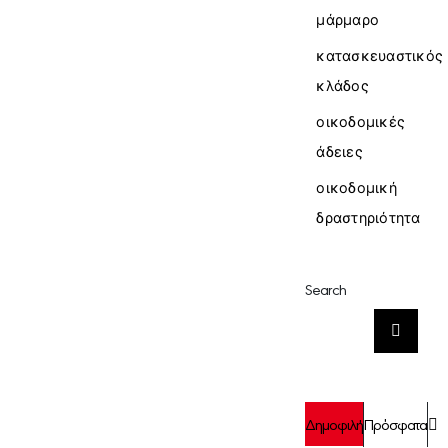
μάρμαρο
κατασκευαστικός
κλάδος
οικοδομικές
άδειες
οικοδομική
δραστηριότητα
Search
Αναζήτηση
για:
Σ
Δημοφιλή
Πρόσφατα