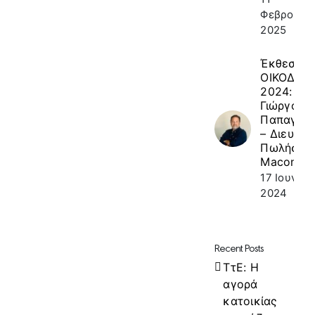
Φεβρουαρί
2025
Έκθεση
ΟΙΚΟΔΟΜ
2024: κ.
Γιώργος
Παπαγεω
– Διευθυν
Πωλήσεω
Macon
17 Ιουνίου
2024
Recent Posts
ΤτΕ: Η
αγορά
κατοικίας