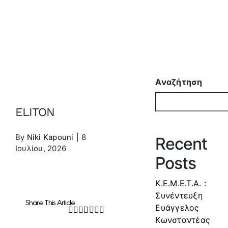
Αναζήτηση
ELITON
By
Niki Kapouni
|
8
Recent
Ιουλίου, 2026
Posts
Κ.Ε.Μ.Ε.Τ.Α. :
Συνέντευξη
Share This Article
Ευάγγελος
Facebook
Twitter
LinkedIn
WhatsApp
Tumblr
Pinterest
Email
Κωνσταντέας