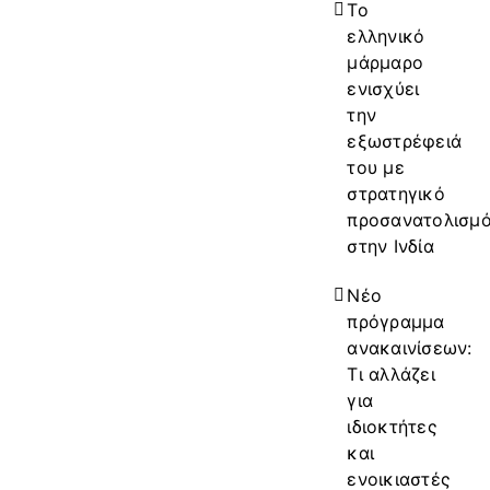
Το
ελληνικό
μάρμαρο
ενισχύει
την
εξωστρέφειά
του με
στρατηγικό
προσανατολισμ
στην Ινδία
Νέο
πρόγραμμα
ανακαινίσεων:
Τι αλλάζει
για
ιδιοκτήτες
και
ενοικιαστές