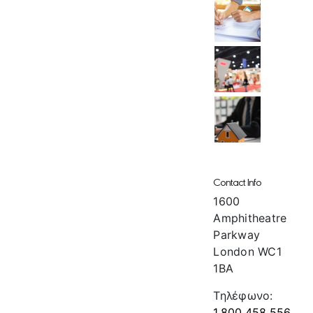
Contact Info
1600
Amphitheatre
Parkway
London WC1
1BA
Τηλέφωνο:
1.800.458.556