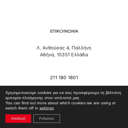
ΕΠΙΚΟΙΝΩΝΙΑ
Λ. Ανθούσας 4, Παλλήνη
Αθήνα, 15351 Ελλάδα
info@texpo.gr
211 180 1801
Χρησιμοποιούμε cookies για να σας προσφέρουμε τη βέλτιστη
εμπειρία πλοήγησης στον ιστότοπό μας.
SITE MAP
You can find out more about which cookies we are using or
switch them off in
settings
.
ΕΚΘΕΤΕΣ
Αποδοχή
Ρυθμίσεις
ΕΠΙΣΚΕΠΤΕΣ