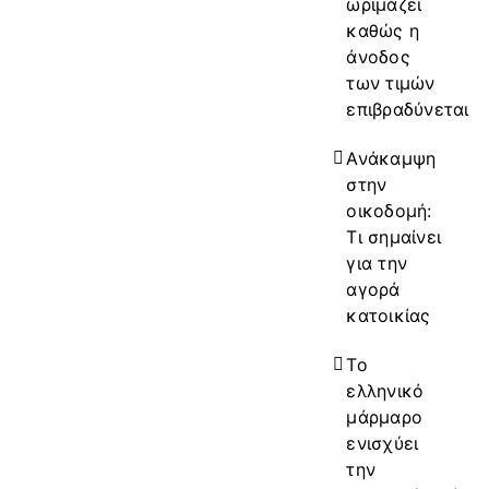
ωριμάζει
καθώς η
άνοδος
των τιμών
επιβραδύνεται
Ανάκαμψη
στην
οικοδομή:
Τι σημαίνει
για την
αγορά
κατοικίας
Το
ελληνικό
μάρμαρο
ενισχύει
την