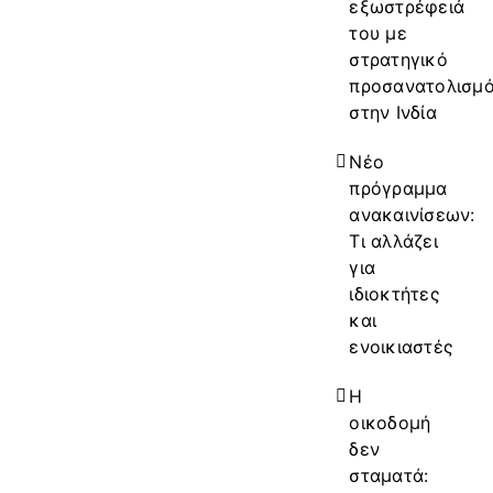
εξωστρέφειά
του με
στρατηγικό
προσανατολισμ
στην Ινδία
Νέο
πρόγραμμα
ανακαινίσεων:
Τι αλλάζει
για
ιδιοκτήτες
και
ενοικιαστές
Η
οικοδομή
δεν
σταματά: