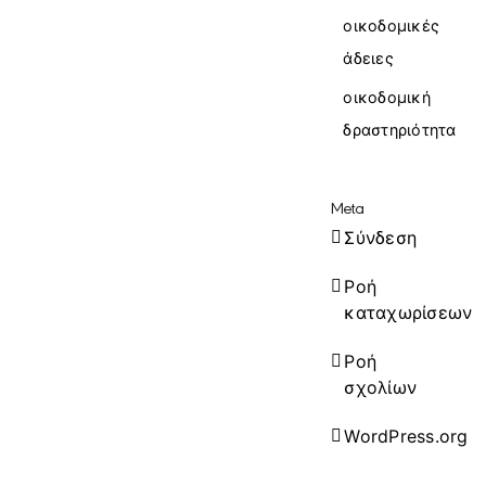
οικοδομικές
άδειες
οικοδομική
δραστηριότητα
Meta
Σύνδεση
Ροή
καταχωρίσεων
Ροή
σχολίων
WordPress.org