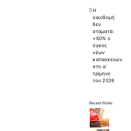
Η
οικοδομή
δεν
σταματά:
+60% ο
όγκος
νέων
κατασκευών
στο α΄
τρίμηνο
του 2026
Recent Works