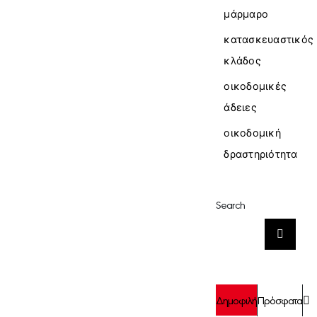
μάρμαρο
κατασκευαστικός
κλάδος
οικοδομικές
άδειες
οικοδομική
δραστηριότητα
Search
Αναζήτηση
για:
Σ
Δημοφιλή
Πρόσφατα