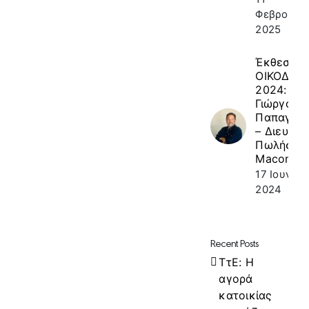
Φεβρουαρί
2025
Έκθεση
ΟΙΚΟΔΟΜ
2024: κ.
Γιώργος
Παπαγεω
– Διευθυν
Πωλήσεω
Macon
17 Ιουνίου
2024
Recent Posts
ΤτΕ: Η
αγορά
κατοικίας