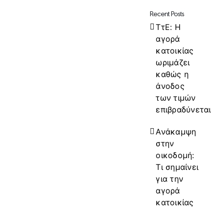
Recent Posts
ΤτΕ: Η
αγορά
κατοικίας
ωριμάζει
καθώς η
άνοδος
των τιμών
επιβραδύνεται
Ανάκαμψη
στην
οικοδομή:
Τι σημαίνει
για την
αγορά
κατοικίας