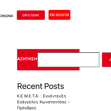
PRE-REGISTER
EXPO NEWS
ΚΟΙΝΩΝΙΑ
ΑΝΑΖΉΤΗΣΗ
Recent Posts
Κ.Ε.Μ.Ε.Τ.Α. : Συνέντευξη
Ευάγγελος Κωνσταντέας –
Πρόεδρος