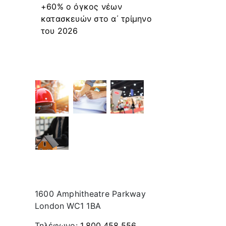
+60% ο όγκος νέων
κατασκευών στο α΄ τρίμηνο
του 2026
Recent Works
Contact Info
1600 Amphitheatre Parkway
London WC1 1BA
Τηλέφωνο:
1.800.458.556