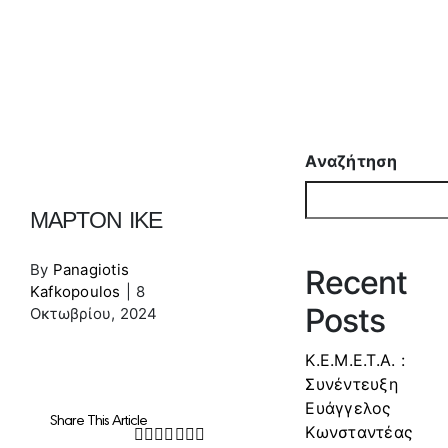
Αναζήτηση
ΜΑΡΤΟΝ ΙΚΕ
By
Panagiotis
Recent
Kafkopoulos
|
8
Posts
Οκτωβρίου, 2024
Κ.Ε.Μ.Ε.Τ.Α. :
Συνέντευξη
Ευάγγελος
Share This Article
Κωνσταντέας
Facebook
Twitter
LinkedIn
WhatsApp
Tumblr
Pinterest
Email