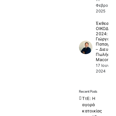
Φεβρουαρί
2025
Έκθεση
ΟΙΚΟΔΟΜ
2024: κ.
Γιώργος
Παπαγεω
– Διευθυν
Πωλήσεω
Macon
17 Ιουνίου
2024
Recent Posts
ΤτΕ: Η
αγορά
κατοικίας