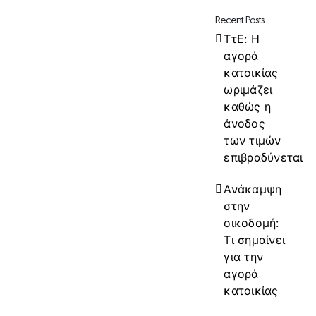
Recent Posts
ΤτΕ: Η
αγορά
κατοικίας
ωριμάζει
καθώς η
άνοδος
των τιμών
επιβραδύνεται
Ανάκαμψη
στην
οικοδομή:
Τι σημαίνει
για την
αγορά
κατοικίας