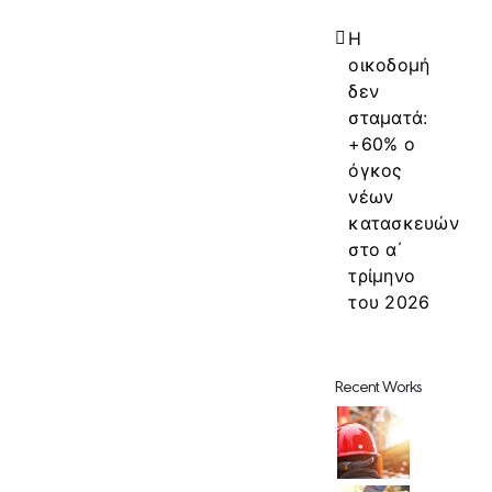
Η
οικοδομή
δεν
σταματά:
+60% ο
όγκος
νέων
κατασκευών
στο α΄
τρίμηνο
του 2026
Recent Works