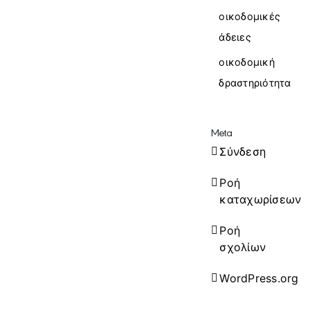
οικοδομικές
άδειες
οικοδομική
δραστηριότητα
Meta
Σύνδεση
Ροή
καταχωρίσεων
Ροή
σχολίων
WordPress.org