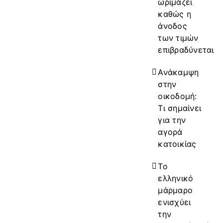
ωριμάζει
καθώς η
άνοδος
των τιμών
επιβραδύνεται
Ανάκαμψη
στην
οικοδομή:
Τι σημαίνει
για την
αγορά
κατοικίας
Το
ελληνικό
μάρμαρο
ενισχύει
την