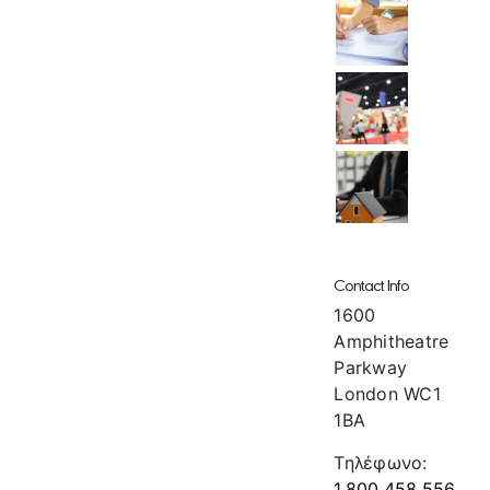
Contact Info
1600
Amphitheatre
Parkway
London WC1
1BA
Τηλέφωνο:
1.800.458.556