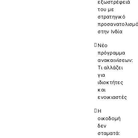
εξωστρέφειά
του με
στρατηγικό
προσανατολισμ
στην Ινδία
Νέο
πρόγραμμα
ανακαινίσεων:
Τι αλλάζει
για
ιδιοκτήτες
και
ενοικιαστές
Η
οικοδομή
δεν
σταματά: