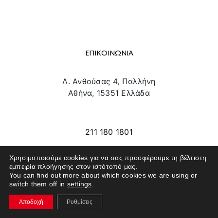
ΕΠΙΚΟΙΝΩΝΙΑ
Λ. Ανθούσας 4, Παλλήνη
Αθήνα, 15351 Ελλάδα
info@texpo.gr
211 180 1801
Χρησιμοποιούμε cookies για να σας προσφέρουμε τη βέλτιστη
εμπειρία πλοήγησης στον ιστότοπό μας.
SITE MAP
You can find out more about which cookies we are using or
switch them off in
settings
.
ΕΚΘΕΤΕΣ
Αποδοχή
Ρυθμίσεις
ΕΠΙΣΚΕΠΤΕΣ