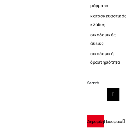
μάρμαρο
κατασκευαστικός
κλάδος
οικοδομικές
άδειες
οικοδομική
δραστηριότητα
Search
Αναζήτηση
για:
Σ
Δημοφιλή
Πρόσφατα