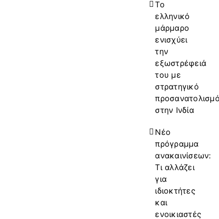
Το
ελληνικό
μάρμαρο
ενισχύει
την
εξωστρέφειά
του με
στρατηγικό
προσανατολισμ
στην Ινδία
Νέο
πρόγραμμα
ανακαινίσεων:
Τι αλλάζει
για
ιδιοκτήτες
και
ενοικιαστές