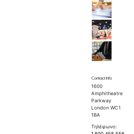
Contact Info
1600
Amphitheatre
Parkway
London WC1
1BA
Τηλέφωνο:
1.800.458.556