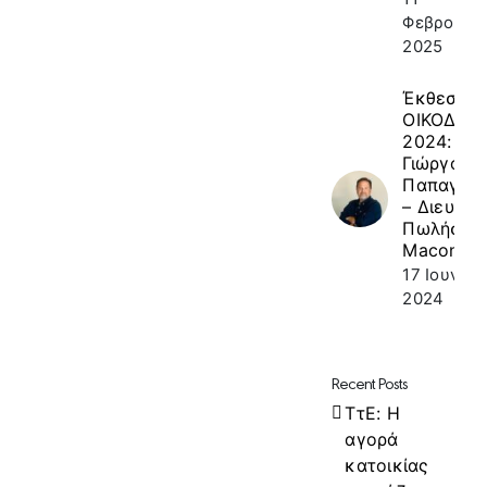
Φεβρουαρί
2025
Έκθεση
ΟΙΚΟΔΟΜ
2024: κ.
Γιώργος
Παπαγεω
– Διευθυν
Πωλήσεω
Macon
17 Ιουνίου
2024
Recent Posts
ΤτΕ: Η
αγορά
κατοικίας