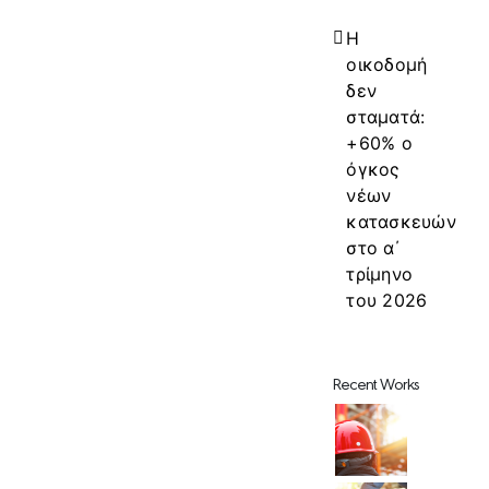
Η
οικοδομή
δεν
σταματά:
+60% ο
όγκος
νέων
κατασκευών
στο α΄
τρίμηνο
του 2026
Recent Works