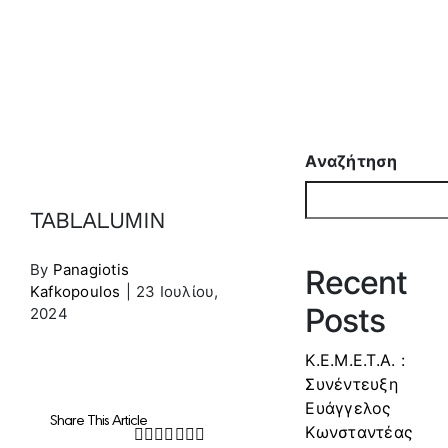
Αναζήτηση
TABLALUMIN
By
Panagiotis
Recent
Kafkopoulos
|
23 Ιουλίου,
Posts
2024
Κ.Ε.Μ.Ε.Τ.Α. :
Συνέντευξη
Ευάγγελος
Share This Article
Κωνσταντέας
Facebook
Twitter
LinkedIn
WhatsApp
Tumblr
Pinterest
Email