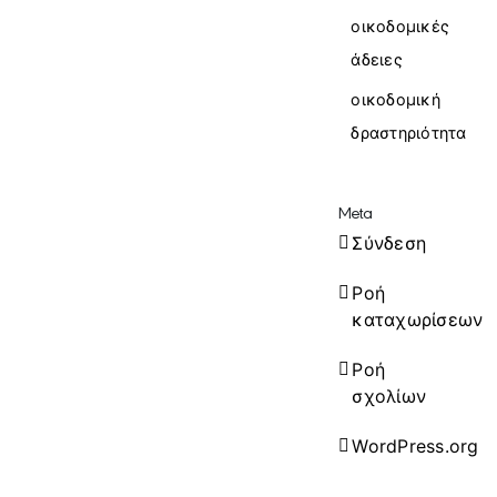
οικοδομικές
άδειες
οικοδομική
δραστηριότητα
Meta
Σύνδεση
Ροή
καταχωρίσεων
Ροή
σχολίων
WordPress.org