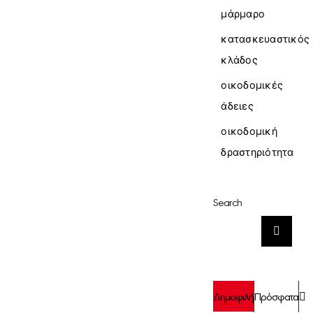
μάρμαρο
κατασκευαστικός
κλάδος
οικοδομικές
άδειες
οικοδομική
δραστηριότητα
Search
Αναζήτηση
για:
Σ
Δημοφιλή
Πρόσφατα