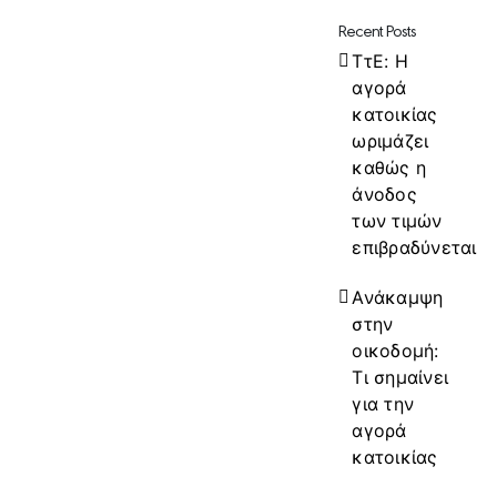
Recent Posts
ΤτΕ: Η
αγορά
κατοικίας
ωριμάζει
καθώς η
άνοδος
των τιμών
επιβραδύνεται
Ανάκαμψη
στην
οικοδομή:
Τι σημαίνει
για την
αγορά
κατοικίας