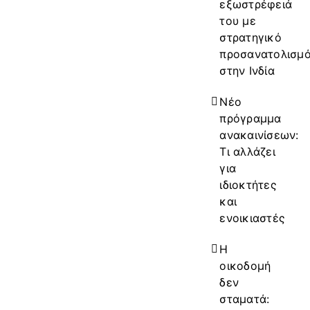
εξωστρέφειά
του με
στρατηγικό
προσανατολισμ
στην Ινδία
Νέο
πρόγραμμα
ανακαινίσεων:
Τι αλλάζει
για
ιδιοκτήτες
και
ενοικιαστές
Η
οικοδομή
δεν
σταματά: