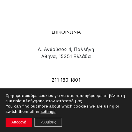
ΕΠΙΚΟΙΝΩΝΙΑ
Λ. Ανθούσας 4, Παλλήνη
Αθήνα, 15351 Ελλάδα
info@texpo.gr
211 180 1801
Χρησιμοποιούμε cookies για να σας προσφέρουμε τη βέλτιστη
εμπειρία πλοήγησης στον ιστότοπό μας.
SITE MAP
You can find out more about which cookies we are using or
switch them off in
settings
.
ΕΚΘΕΤΕΣ
Αποδοχή
Ρυθμίσεις
ΕΠΙΣΚΕΠΤΕΣ