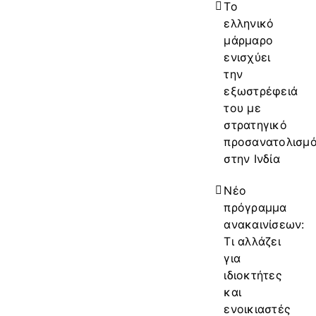
Το
ελληνικό
μάρμαρο
ενισχύει
την
εξωστρέφειά
του με
στρατηγικό
προσανατολισμ
στην Ινδία
Νέο
πρόγραμμα
ανακαινίσεων:
Τι αλλάζει
για
ιδιοκτήτες
και
ενοικιαστές