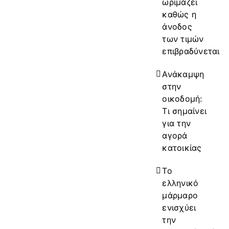
ωριμάζει
καθώς η
άνοδος
των τιμών
επιβραδύνεται
Ανάκαμψη
στην
οικοδομή:
Τι σημαίνει
για την
αγορά
κατοικίας
Το
ελληνικό
μάρμαρο
ενισχύει
την