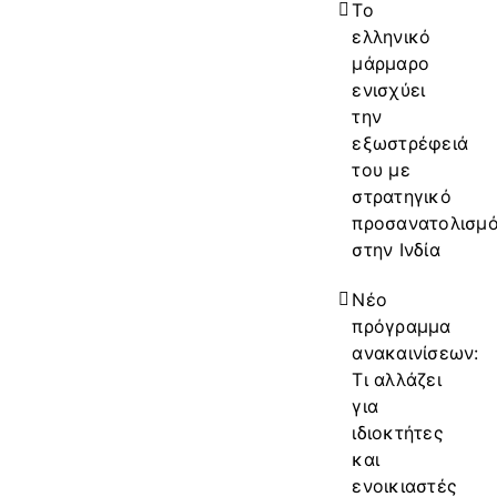
Το
ελληνικό
μάρμαρο
ενισχύει
την
εξωστρέφειά
του με
στρατηγικό
προσανατολισμ
στην Ινδία
Νέο
πρόγραμμα
ανακαινίσεων:
Τι αλλάζει
για
ιδιοκτήτες
και
ενοικιαστές