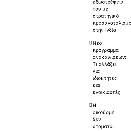
εξωστρέφειά
του με
στρατηγικό
προσανατολισμ
στην Ινδία
Νέο
πρόγραμμα
ανακαινίσεων:
Τι αλλάζει
για
ιδιοκτήτες
και
ενοικιαστές
Η
οικοδομή
δεν
σταματά: