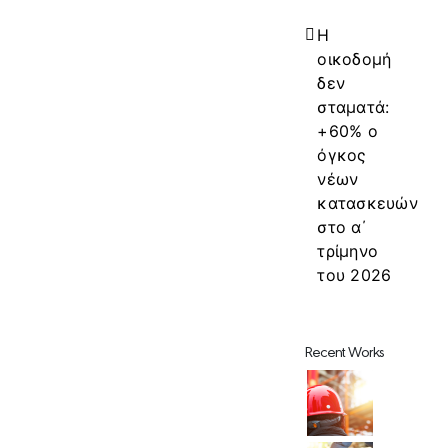
Η
οικοδομή
δεν
σταματά:
+60% ο
όγκος
νέων
κατασκευών
στο α΄
τρίμηνο
του 2026
Recent Works