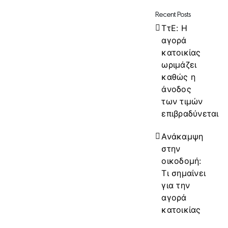
Recent Posts
ΤτΕ: Η
αγορά
κατοικίας
ωριμάζει
καθώς η
άνοδος
των τιμών
επιβραδύνεται
Ανάκαμψη
στην
οικοδομή:
Τι σημαίνει
για την
αγορά
κατοικίας