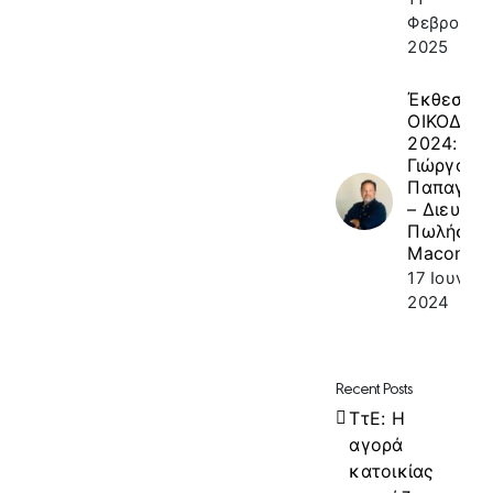
Φεβρουαρί
2025
Έκθεση
ΟΙΚΟΔΟΜ
2024: κ.
Γιώργος
Παπαγεω
– Διευθυν
Πωλήσεω
Macon
17 Ιουνίου
2024
Recent Posts
ΤτΕ: Η
αγορά
κατοικίας