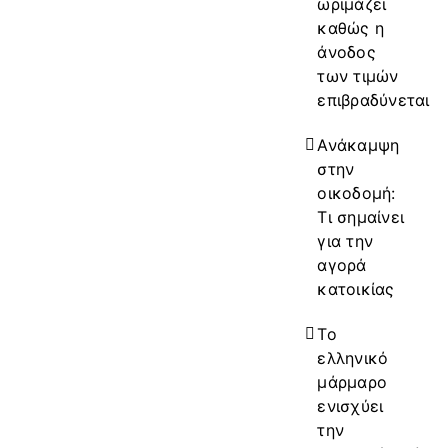
ωριμάζει
καθώς η
άνοδος
των τιμών
επιβραδύνεται
Ανάκαμψη
στην
οικοδομή:
Τι σημαίνει
για την
αγορά
κατοικίας
Το
ελληνικό
μάρμαρο
ενισχύει
την