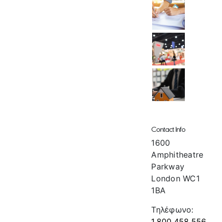
Contact Info
1600
Amphitheatre
Parkway
London WC1
1BA
Τηλέφωνο:
1.800.458.556