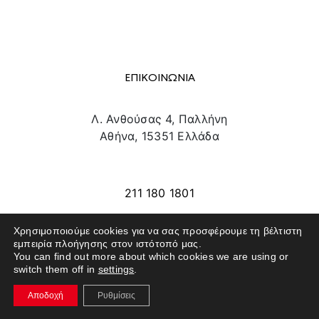
ΕΠΙΚΟΙΝΩΝΙΑ
Λ. Ανθούσας 4, Παλλήνη
Αθήνα, 15351 Ελλάδα
info@texpo.gr
211 180 1801
Χρησιμοποιούμε cookies για να σας προσφέρουμε τη βέλτιστη
εμπειρία πλοήγησης στον ιστότοπό μας.
SITE MAP
You can find out more about which cookies we are using or
switch them off in
settings
.
ΕΚΘΕΤΕΣ
Αποδοχή
Ρυθμίσεις
ΕΠΙΣΚΕΠΤΕΣ