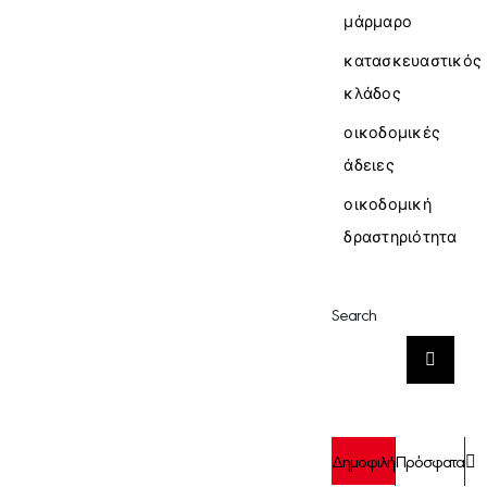
μάρμαρο
κατασκευαστικός
κλάδος
οικοδομικές
άδειες
οικοδομική
δραστηριότητα
Search
Αναζήτηση
για:
Σ
Δημοφιλή
Πρόσφατα