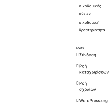
οικοδομικές
άδειες
οικοδομική
δραστηριότητα
Meta
Σύνδεση
Ροή
καταχωρίσεων
Ροή
σχολίων
WordPress.org