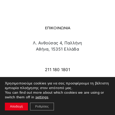
ΕΠΙΚΟΙΝΩΝΙΑ
Λ. Ανθούσας 4, Παλλήνη
Αθήνα, 15351 Ελλάδα
info@texpo.gr
211 180 1801
Χρησιμοποιούμε cookies για να σας προσφέρουμε τη βέλτιστη
εμπειρία πλοήγησης στον ιστότοπό μας.
SITE MAP
You can find out more about which cookies we are using or
switch them off in
settings
.
ΕΚΘΕΤΕΣ
Αποδοχή
Ρυθμίσεις
ΕΠΙΣΚΕΠΤΕΣ