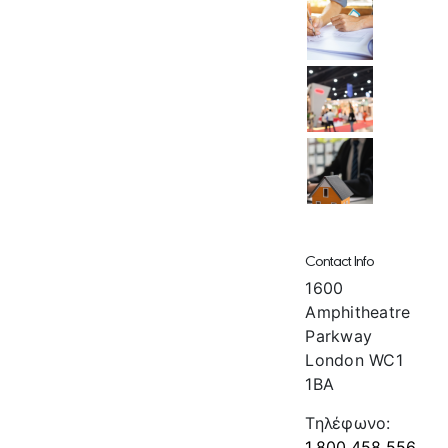
Contact Info
1600
Amphitheatre
Parkway
London WC1
1BA
Τηλέφωνο:
1.800.458.556