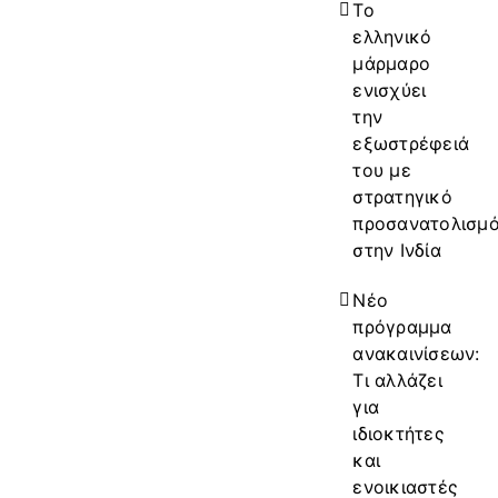
Το
ελληνικό
μάρμαρο
ενισχύει
την
εξωστρέφειά
του με
στρατηγικό
προσανατολισμ
στην Ινδία
Νέο
πρόγραμμα
ανακαινίσεων:
Τι αλλάζει
για
ιδιοκτήτες
και
ενοικιαστές