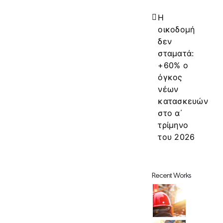
Η
οικοδομή
δεν
σταματά:
+60% ο
όγκος
νέων
κατασκευών
στο α΄
τρίμηνο
του 2026
Recent Works