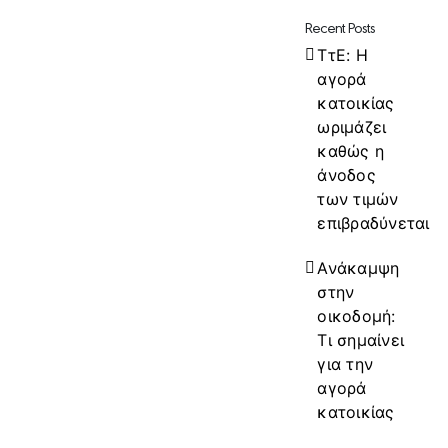
Recent Posts
ΤτΕ: Η
αγορά
κατοικίας
ωριμάζει
καθώς η
άνοδος
των τιμών
επιβραδύνεται
Ανάκαμψη
στην
οικοδομή:
Τι σημαίνει
για την
αγορά
κατοικίας