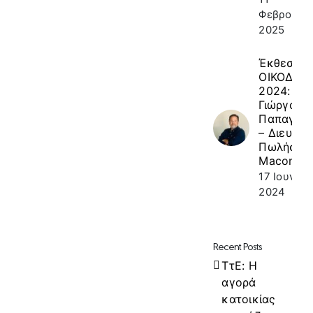
Φεβρουαρί
2025
Έκθεση
ΟΙΚΟΔΟΜ
2024: κ.
Γιώργος
Παπαγεω
– Διευθυν
Πωλήσεω
Macon
17 Ιουνίου
2024
Recent Posts
ΤτΕ: Η
αγορά
κατοικίας