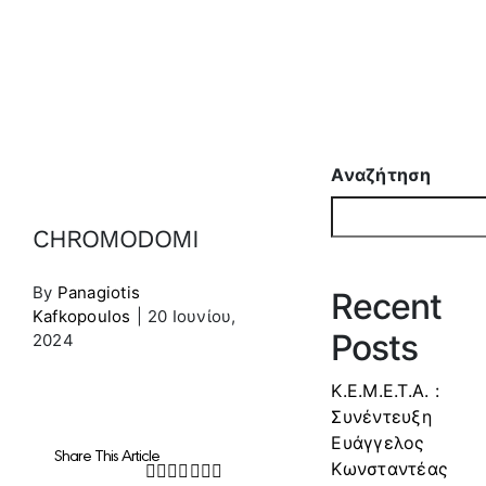
Αναζήτηση
CHROMODOMI
By
Panagiotis
Recent
Kafkopoulos
|
20 Ιουνίου,
Posts
2024
Κ.Ε.Μ.Ε.Τ.Α. :
Συνέντευξη
Ευάγγελος
Share This Article
Κωνσταντέας
Facebook
Twitter
LinkedIn
WhatsApp
Tumblr
Pinterest
Email