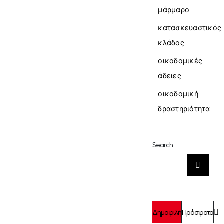
μάρμαρο
κατασκευαστικός
κλάδος
οικοδομικές
άδειες
οικοδομική
δραστηριότητα
Search
Αναζήτηση
για:
Σ
Δημοφιλή
Πρόσφατα