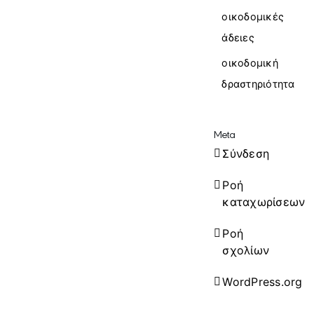
οικοδομικές
άδειες
οικοδομική
δραστηριότητα
Meta
Σύνδεση
Ροή
καταχωρίσεων
Ροή
σχολίων
WordPress.org