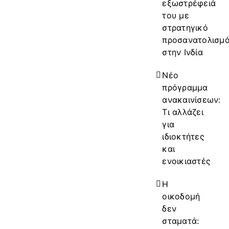
εξωστρέφειά
του με
στρατηγικό
προσανατολισμ
στην Ινδία
Νέο
πρόγραμμα
ανακαινίσεων:
Τι αλλάζει
για
ιδιοκτήτες
και
ενοικιαστές
Η
οικοδομή
δεν
σταματά: