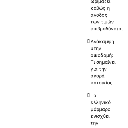
ωριμάζει
καθώς η
άνοδος
των τιμών
επιβραδύνεται
Ανάκαμψη
στην
οικοδομή:
Τι σημαίνει
για την
αγορά
κατοικίας
Το
ελληνικό
μάρμαρο
ενισχύει
την