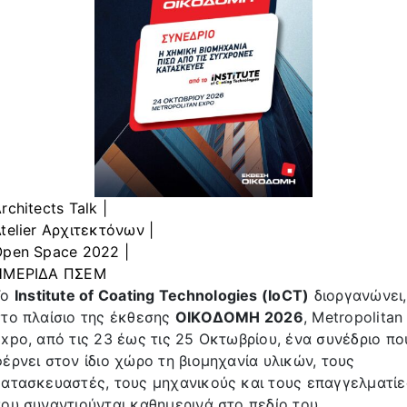
rchitects Talk |
telier Αρχιτεκτόνων |
pen Space 2022 |
ΗΜΕΡΙΔΑ ΠΣΕΜ
Το
Institute of Coating Technologies (IoCT)
διοργανώνει,
το πλαίσιο της έκθεσης
ΟΙΚΟΔΟΜΗ 2026
, Metropolitan
xpo, από τις 23 έως τις 25 Οκτωβρίου, ένα συνέδριο πο
έρνει στον ίδιο χώρο τη βιομηχανία υλικών, τους
ατασκευαστές, τους μηχανικούς και τους επαγγελματίε
ου συναντιούνται καθημερινά στο πεδίο του