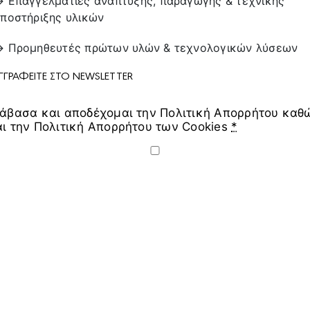
 Επαγγελματίες ανάπτυξης, παραγωγής & τεχνικής
ποστήριξης υλικών
→ Προμηθευτές πρώτων υλών & τεχνολογικών λύσεων
ΓΓΡΑΦΕIΤΕ ΣΤΟ NEWSLETTER
ιάβασα και αποδέχομαι την Πολιτική Απορρήτου καθ
αι την Πολιτική Απορρήτου των Cookies
*