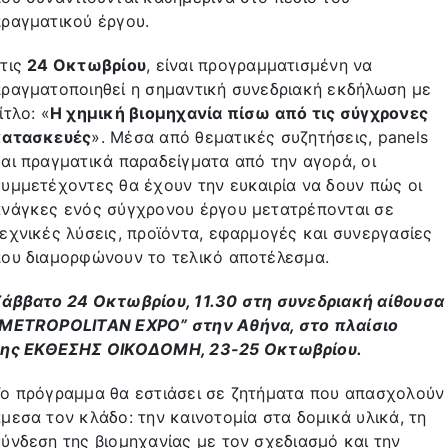
ραγματικού έργου.
Στις
24 Οκτωβρίου
, είναι προγραμματισμένη να
ραγματοποιηθεί η σημαντική συνεδριακή εκδήλωση με
ίτλο: «
Η χημική βιομηχανία πίσω από τις σύγχρονες
κατασκευές
». Μέσα από θεματικές συζητήσεις, panels
αι πραγματικά παραδείγματα από την αγορά, οι
υμμετέχοντες θα έχουν την ευκαιρία να δουν πώς οι
νάγκες ενός σύγχρονου έργου μετατρέπονται σε
εχνικές λύσεις, προϊόντα, εφαρμογές και συνεργασίες
ου διαμορφώνουν το τελικό αποτέλεσμα.
Σάββατο 24 Οκτωβρίου, 11.30
στη συνεδριακή αίθουσα
“METROPOLITAN EXPO” στην Αθήνα, στo πλαίσιo
της
E
ΚΘΕΣΗΣ ΟΙΚΟΔΟΜΗ, 23-25 Οκτωβρίου.
ο πρόγραμμα θα εστιάσει σε ζητήματα που απασχολούν
μεσα τον κλάδο: την καινοτομία στα δομικά υλικά, τη
ύνδεση της βιομηχανίας με τον σχεδιασμό και την