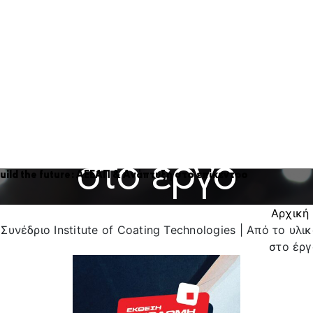
Technologies |
Από το υλικό
στο έργο
uild
the
future
:
ΑΕΕΑΠ & Ανάπτυξη στο επίκεντρο
Αρχική
Συνέδριο Institute of Coating Technologies | Από το υλι
στο έργ