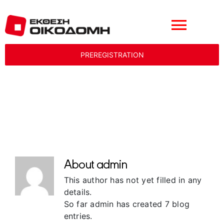
Μετάβαση
στο
περιεχόμενο
Toggle
PREREGISTRATION
Naviga
ΕΚΘΕΤΕΣ
ΕΠΙΣΚΕΠΤΕΣ
admin
ΕΚΔΗΛΩΣΕΙΣ
About
admin
ΕΚΘΕΣΙΑΚΟ ΚΕΝΤΡΟ
This author has not yet filled in any
details.
GALLERY
So far admin has created 7 blog
entries.