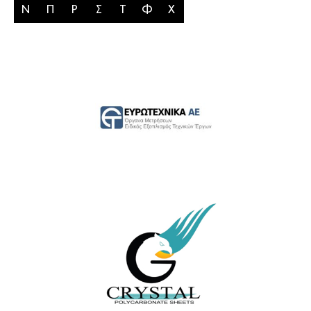
Ν
Π
Ρ
Σ
Τ
Φ
Χ