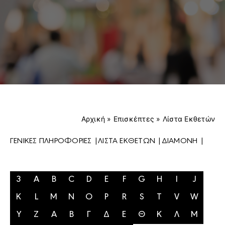
ΕΠΙΚΟΙΝΩΝΙΑ
EXPO NEWS
Αρχική
»
Eπισκέπτες
»
Λίστα Εκθετών
ΓΕΝΙΚΕΣ ΠΛΗΡΟΦΟΡΙΕΣ |
ΛΙΣΤΑ ΕΚΘΕΤΩΝ |
ΔΙΑΜΟΝΗ |
3
A
B
C
D
E
F
G
H
I
J
K
L
M
N
O
P
R
S
T
V
W
Y
Z
Α
Β
Γ
Δ
Ε
Θ
Κ
Λ
Μ