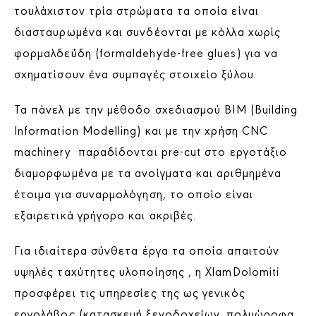
τουλάχιστον τρία στρώματα τα οποία είναι
διασταυρωμένα και συνδέονται με κόλλα χωρίς
φορμαλδεΰδη (formaldehyde-free glues) για να
σχηματίσουν ένα συμπαγές στοιχείο ξύλου.
Τα πάνελ με την μέθοδο σχεδιασμού BIM (Building
Information Modelling) και με την χρήση CNC
machinery παραδίδονται pre-cut στο εργοτάξιο
διαμορφωμένα με τα ανοίγματα και αριθμημένα
έτοιμα για συναρμολόγηση, το οποίο είναι
εξαιρετικά γρήγορο και ακριβές.
Για ιδιαίτερα σύνθετα έργα τα οποία απαιτούν
υψηλές ταχύτητες υλοποίησης , η XlamDolomiti
προσφέρει τις υπηρεσίες της ως γενικός
εργολάβος (κατασκευή ξενοδοχείων, πολυώροφα